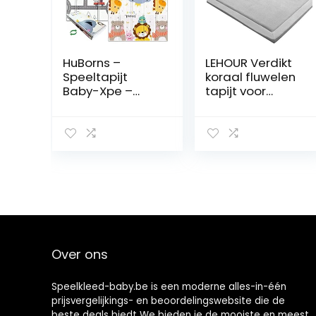
HuBorns –
LEHOUR Verdikt
Speeltapijt
koraal fluwelen
Baby-Xpe –
tapijt voor
opvouwbaar en
kinderen,
omkeerbaar
kruipdeken,
kindertapijt voor
zachte tatami
baby’s –
tapijten voor
speeltapijt voor
kinderen, antislip
kinderen –
vergroten,
gevoerd tapijt
speelmat (grijs,
voor kinderen.
200 x 200 cm)
Over ons
Speelkleed-baby.be is een moderne alles-in-één
prijsvergelijkings- en beoordelingswebsite die de
beste deals biedt We bieden je de mooiste en meest