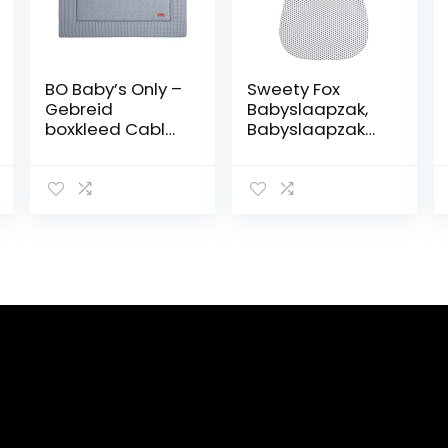
BO Baby’s Only –
Sweety Fox
Gebreid
Babyslaapzak,
boxkleed Cable
Babyslaapzak
– Parklegger –
Tog 1 Organisch
Speelkleed –
katoen en
Grijs – 80×100
OEKO-TEX
cm – Extra dik –
Chemicaliënvrij
Tweezijdig te
Babyslaapzak –
gebruiken
Babyslaapzak,
Babyslaapzak,
Babyslingerzak