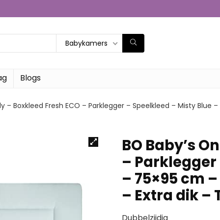
Babykamers
ag
Blogs
y – Boxkleed Fresh ECO – Parklegger – Speelkleed – Misty Blue –
BO Baby’s On
– Parklegger 
– 75×95 cm –
– Extra dik –
Dubbelzijdig