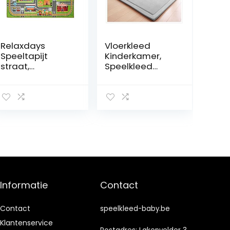
Relaxdays
Vloerkleed
Speeltapijt
Kinderkamer,
straat,
Speelkleed
stadmotief,
Kruipmat Baby
antislip,
Kinderen Kleed
autotapijt voor
2cm, Groot
jongens en
Speelmat
meisjes,
Antislip,
polyester, BxD
Speeltapijt
150×100 cm,
Opvouwbaar,
kleurrijk, 1 stuk
Grijs, 150 x
200cm
Informatie
Contact
Contact
speelkleed-baby.be
Klantenservice