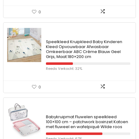
0
Speelkleed Kruipkleed Baby Kinderen
Kleed Opvouwbaar Afwasbaar
Omkeerbaar ABC Crème Blauw Geel
Grijs, Maat:180×200 cm
Reeds Verkocht: 32%
0
Babykruipmat Fluwelen speelkleed
100×100 cm – patchwork boxinzet Katoen
met fluweel en wafelpiqué Wilde roos
Reeds Verkocht: 67%