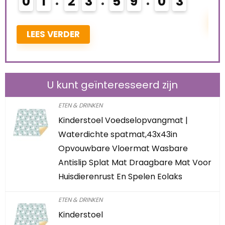
2
LEES VERDER
L
U kunt geïnteresseerd zijn
ETEN & DRINKEN
Kinderstoel Voedselopvangmat |
Waterdichte spatmat,43x43in
Opvouwbare Vloermat Wasbare
Antislip Splat Mat Draagbare Mat Voor
Huisdierenrust En Spelen Eolaks
ETEN & DRINKEN
Kinderstoel