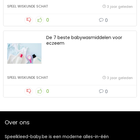
SPEEL WISKUNDE SCHAT
3 jaar geleden
0
0
De 7 beste babywasmiddelen voor
eczeem
SPEEL WISKUNDE SCHAT
3 jaar geleden
0
0
Over ons
Speelkleed-baby.be is een moderne alles-in-één