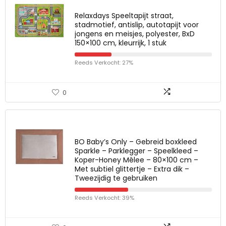
Relaxdays Speeltapijt straat,
stadmotief, antislip, autotapijt voor
jongens en meisjes, polyester, BxD
150×100 cm, kleurrijk, 1 stuk
Reeds Verkocht: 27%
0
BO Baby’s Only – Gebreid boxkleed
Sparkle – Parklegger – Speelkleed –
Koper-Honey Mêlee – 80×100 cm –
Met subtiel glittertje – Extra dik –
Tweezijdig te gebruiken
Reeds Verkocht: 39%