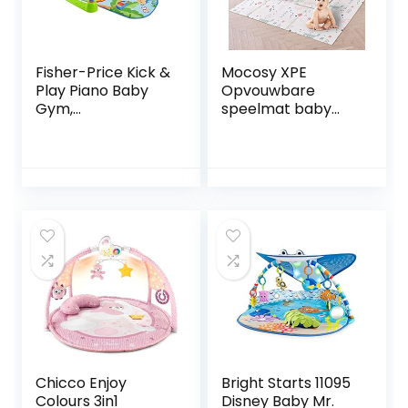
x 1 cm
Fisher-Price Kick &
Mocosy XPE
Play Piano Baby
Opvouwbare
Gym,
speelmat baby
activiteitenmat
kruipmat
met verwijderbare
waterdichte
muziekpiano en
draagbare gym
verplaatsbaar
vloermat voor
speelgoed voor
kleine kinderen
baby’s, HBB73
niet giftig
(150x200x1cm, vos)
Chicco Enjoy
Bright Starts 11095
Colours 3in1
Disney Baby Mr.