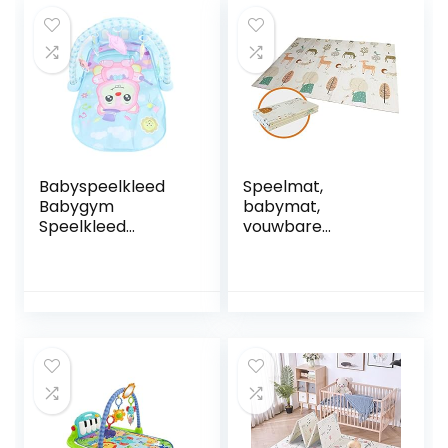
Babyspeelkleed
Speelmat,
Babygym
babymat,
Speelkleed
vouwbare
Muzikaal Zacht
kruipmat, niet-
Buikspeelkleed
giftige XPE-
voor Kleine
schuimmat,
Kinderen (Blauw)
antislip, aan beide
kanten bedrukt,
draagbaar,
waterdicht voor
binnen of buiten,
voor kleine
kinderen, bont
gekleurd, 150 x 197