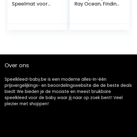
Speelmat voor
Ray Ocean, Finding
Baby´s in Roze,
Nemo Speeldeken
Multifunctionele
Met Speelboog,
Elektronische
Lichten En Meer
Speeldeken met
Dan 20 Minuten
Speelboog,
Melodieën, Blauw,
Sterprojector,
81.28 x 91.44 x
Afneembaar
45.72 cm
Nachtlichtje Baby
met
Over ons
Ontspannende
Muziek, Baby
Speelgoed 0+
Speelkleed-baby.be is een moderne alles-in-één
prijsvergelijkings- en beoordelingswebsite die de beste deals
biedt We bieden je de mooiste en meest bruikbare
speelkleed voor de baby waar jij naar op zoek bent! Veel
plezier met shoppen!