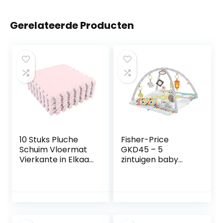
Gerelateerde Producten
10 Stuks Pluche
Fisher-Price
Schuim Vloermat
GKD45 – 5
Vierkante in Elkaar
zintuigen baby
Grijpende
speelkleed,
Tapijttegels,
knuffelzachte
Speelkleed
kruipdeken met
Vloertegels Zacht
sensorische
Klimmen
speeltjes, zes
Karpetten voor
afneembare