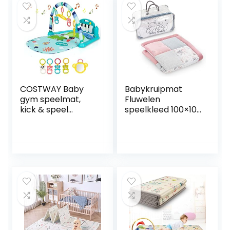
Thuis Speelkamer
activiteitenspeeltj
Decoratie (Roze)
es, babyuitrusting
vanaf de geboorte
COSTWAY Baby
Babykruipmat
gym speelmat,
Fluwelen
kick & speel
speelkleed 100×100
draaibaar piano
cm – patchwork
activiteitscentrum
boxinzet Katoen
met muziek en
met fluweel en
lichtjes, 4 speeltjes
wafelpiqué Wilde
en 1 spiegel,
roos
katoenen
gewatteerde mat,
speelkleed voor
pasgeboren
baby’s, eenvoudig
te monteren