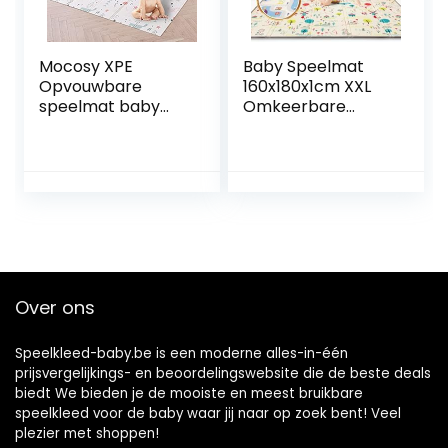
Mocosy XPE
Baby Speelmat
Opvouwbare
160x180x1cm XXL
speelmat baby
Omkeerbare
kruipmat
Foam Vloermat –
waterdichte
Baby Speeltapijt –
draagbare gym
Zintuiglijke
vloermat voor
Ontwikkeling
kleine kinderen
Speelkleed
niet giftig
Cadeau Schatje
(150x200x1cm, vos)
(B)
Over ons
Speelkleed-baby.be is een moderne alles-in-één
prijsvergelijkings- en beoordelingswebsite die de beste deals
biedt We bieden je de mooiste en meest bruikbare
speelkleed voor de baby waar jij naar op zoek bent! Veel
plezier met shoppen!