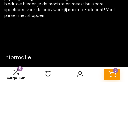
biedt We bieden je de mooiste en meest bruikbare
speelkleed voor de baby waar jij naar op zoek bent! Veel
plezier met shoppen!
Informatie
0
Contact
0
Klantenservice
Vergelijken
Over ons
Onze webshops
Vacature
Blogs
Privacybeleid
Adverteren