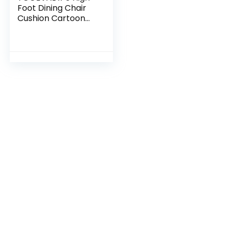
Foot Dining Chair
Cushion Cartoon
Rug Outdoor Dining
Chair Cushions
Opvouwbare
Speelmat
Kruipende Baby
Kruipende Mat
Grote Babytapijten
Voor Kruipen Baby
Speelkleed