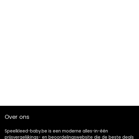
Over ons
Speelkleed-baby.be is een moderne alles-in-één
prijsvergelijkings- en beoordelingswebsite die de beste deals