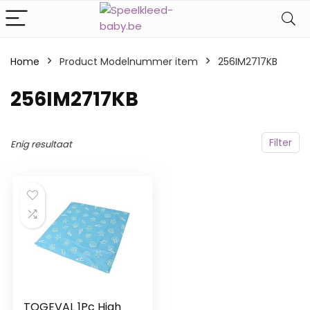
Home
Product Modelnummer item
‎256IM2717KB
‎256IM2717KB
Filter
Enig resultaat
TOGEVAL 1Pc High