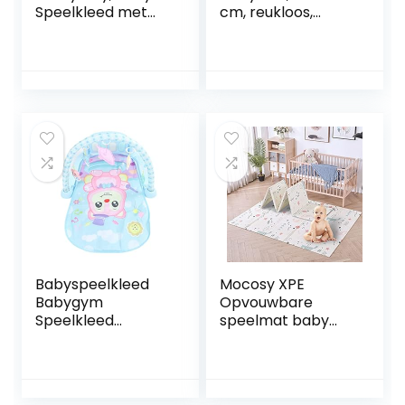
Speelkleed met
cm, reukloos,
Muziek en Baby
grote mat voor
Activity Gym,
kinderen,
Geschikt vanaf de
puzzelmat voor
Geboorte, 0m +,
jongens en meisjes,
85 x 75 x 45,
puzzelmat voor
Meadow Days
kinderen, geurloze
educatieve mat
Babyspeelkleed
Mocosy XPE
Babygym
Opvouwbare
Speelkleed
speelmat baby
Muzikaal Zacht
kruipmat
Buikspeelkleed
waterdichte
voor Kleine
draagbare gym
Kinderen (Blauw)
vloermat voor