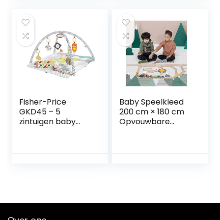
kleine kinderen
niet giftig
(150x200x1cm, vos)
Fisher-Price
Baby Speelkleed
GKD45 – 5
200 cm × 180 cm
zintuigen baby
Opvouwbare
speelkleed,
Draagbaar
knuffelzachte
Kinderen Kruipen
kruipdeken met
Schuim Speelkleed
sensorische
Dikker Antislip
speeltjes, zes
Waterbestendig
afneembare
Vocht Bestendig
activiteitenspeeltj
Kruipmat
es, babyuitrusting
Speelkleed Voor
vanaf de geboorte
Kinderen,Mountain
s