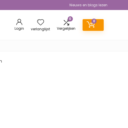
Nieuws en blogs lezen
0
0
Login
Vergelijken
verlanglijst
m