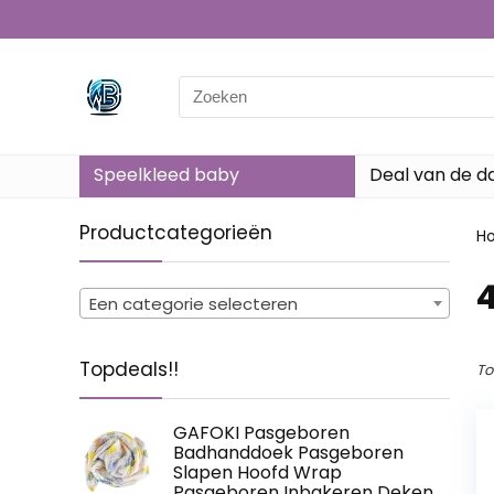
Search
for:
Speelkleed baby
Deal van de d
Productcategorieën
H
‎
Een categorie selecteren
Topdeals!!
To
GAFOKI Pasgeboren
Badhanddoek Pasgeboren
Slapen Hoofd Wrap
Pasgeboren Inbakeren Deken