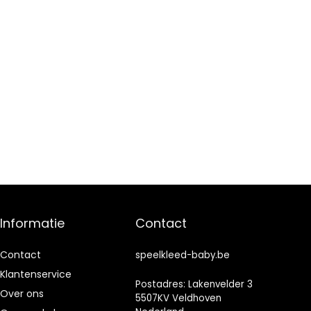
Informatie
Contact
Contact
speelkleed-baby.be
Klantenservice
Postadres: Lakenvelder 3
Over ons
5507KV Veldhoven