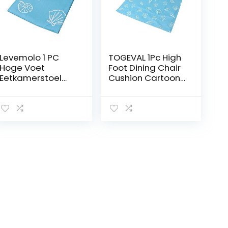
Levemolo 1 PC
TOGEVAL 1Pc High
Hoge Voet
Foot Dining Chair
Eetkamerstoel
Cushion Cartoon
Kussen Outdoor
Rug Outdoor
Tapijt Bureau Mat
Dining Chair
Cartoon Tapijten
Cushions
Baby Tapijten
Opvouwbare
Voor Kruipen Baby
Speelmat
Kruipende Mat
Kruipende Baby
Polyester Cartoon
Kruipende Mat
Antislipmat
Grote
Vloerkleed
Babytapijten Voor
Kruipen Baby
Speelkleed