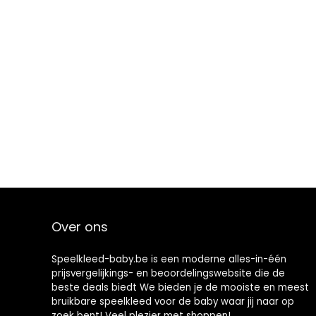
Over ons
Speelkleed-baby.be is een moderne alles-in-één
prijsvergelijkings- en beoordelingswebsite die de
beste deals biedt We bieden je de mooiste en meest
bruikbare speelkleed voor de baby waar jij naar op
zoek bent! Veel plezier met shoppen!