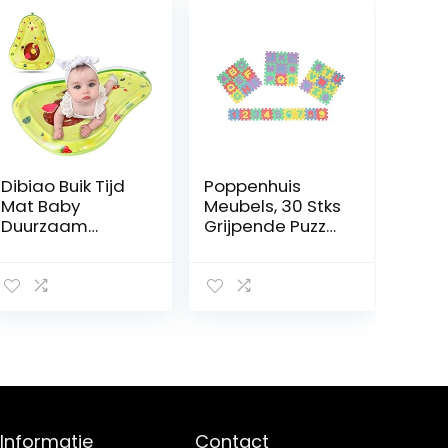
Dibiao Buik Tijd
Poppenhuis
Mat Baby
Meubels, 30 Stks
Duurzaam
Grijpende Puzzel
Water Pad Baby
Speelkleed
Activiteit
Poppenhuis
Centrum
Meubels
Avocado Vorm
Decoratie Mini
Opblaasbare
Alfabet Nummer
Opvouwbare
Poppenhuis Mat
Speelmat
Educatief
Speelgoed Met
SpeelgoedPopp
6 Drijvende
enhuizen
Speelgoed
Informatie
Contact