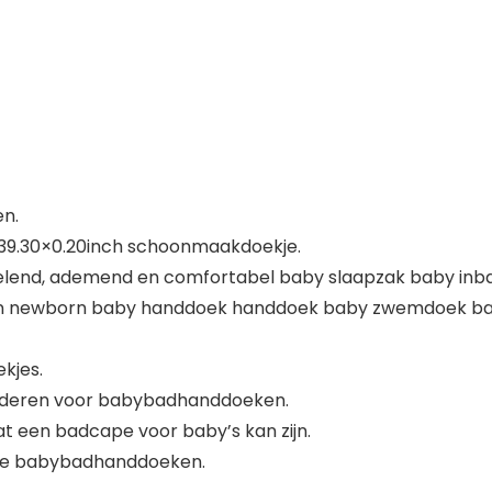
en.
×39.30×0.20inch schoonmaakdoekje.
ikkelend, ademend en comfortabel baby slaapzak baby i
en newborn baby handdoek handdoek baby zwemdoek bab
kjes.
 kinderen voor babybadhanddoeken.
t een badcape voor baby’s kan zijn.
chte babybadhanddoeken.