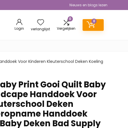
Nieuws en blogs lezen
0
0
Login
Vergelijken
verlanglijst
 Handdoek Voor Kinderen Kleuterschool Deken Koeling
Baby Print Gooi Quilt Baby
dcape Handdoek Voor
uterschool Deken
eropname Handdoek
 Baby Deken Bad Supply