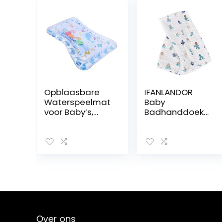
Opblaasbare
IFANLANDOR
Waterspeelmat
Baby
voor Baby’s,
Badhanddoek
Multifunctionele
Peuter
PVC-
Badhanddoeke
opblaasbare
n Peuter Slapen
Waterspeelmat
Zak Baby
met Hoge
Inbakeren
Weerstand voor
Pasgeboren
2~6
Inbakeren Deken
Babyspeelgoed
Baby Slaapzak
Baby
Badhanddoek
Over ons
Baby Gaas