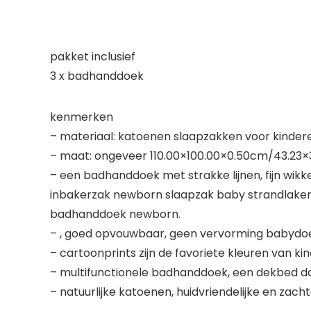
pakket inclusief
3 x badhanddoek
kenmerken
– materiaal: katoenen slaapzakken voor kinder
– maat: ongeveer 110.00×100.00×0.50cm/43.23
– een badhanddoek met strakke lijnen, fijn w
inbakerzak newborn slaapzak baby strandlak
badhanddoek newborn.
– , goed opvouwbaar, geen vervorming babydoe
– cartoonprints zijn de favoriete kleuren van
– multifunctionele badhanddoek, een dekbed da
– natuurlijke katoenen, huidvriendelijke en za