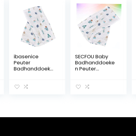
ibasenice
SECFOU Baby
Peuter
Badhanddoeke
Badhanddoeke
n Peuter
n
Badhanddoeke
Babybadhandd
n Peuter Slapen
oeken Peuter
Zak Baby Gaas
Slapen Zak
Deken
Pasgeboren
Pasgeboren
Inbakeren
Slapen Hoofd
Dekens
Wrap Baby
Pasgeboren
Inbakeren Baby
Slapen Hoofd
Badhanddoek
Wrap Baby
Inbakeren
Inbakeren Zak
Dekens Grote