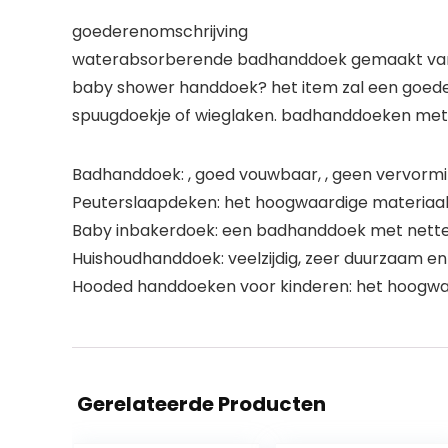
goederenomschrijving
waterabsorberende badhanddoek gemaakt van p
baby shower handdoek? het item zal een goede 
spuugdoekje of wieglaken. badhanddoeken met c
Badhanddoek: , goed vouwbaar, , geen vervormi
Peuterslaapdeken: het hoogwaardige materiaal i
Baby inbakerdoek: een badhanddoek met nette l
Huishoudhanddoek: veelzijdig, zeer duurzaam en 
Hooded handdoeken voor kinderen: het hoogwaar
Gerelateerde Producten