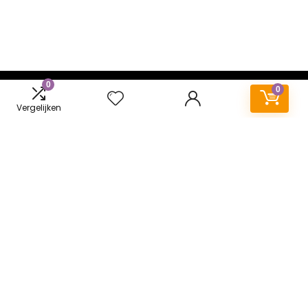
0
0
Over ons
Vergelijken
Speelkleed-baby.be is een moderne alles-in-één
prijsvergelijkings- en beoordelingswebsite die de beste deals
biedt We bieden je de mooiste en meest bruikbare
speelkleed voor de baby waar jij naar op zoek bent! Veel
plezier met shoppen!
Informatie