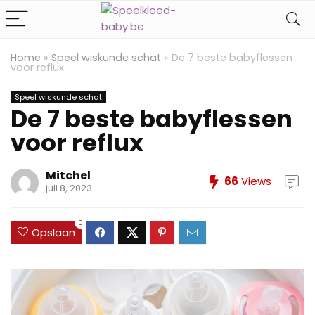
Home
»
Speel wiskunde schat
»
De 7 beste babyflessen
voor reflux
Speel wiskunde schat
De 7 beste babyflessen
voor reflux
Mitchel
66
Views
juli 8, 2023
0
Opslaan