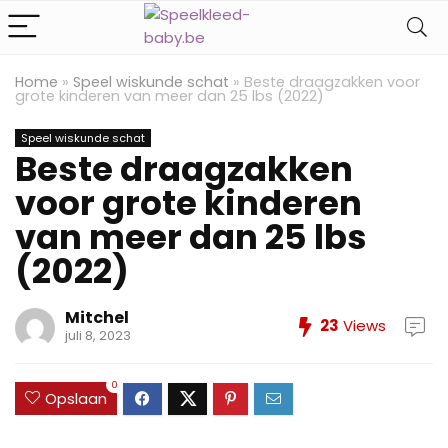
Home
»
Speel wiskunde schat
»
Beste draagzakken voor
grote kinderen van meer dan 25 lbs (2022)
Speel wiskunde schat
Beste draagzakken
voor grote kinderen
van meer dan 25 lbs
(2022)
Mitchel
23
Views
juli 8, 2023
0
Opslaan