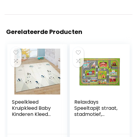
Gerelateerde Producten
Speelkleed
Relaxdays
Kruipkleed Baby
Speeltapijt straat,
Kinderen Kleed
stadmotief,
Opvouwbaar
antislip, autotapijt
Afwasbaar
voor jongens en
Omkeerbaar ABC
meisjes, polyester,