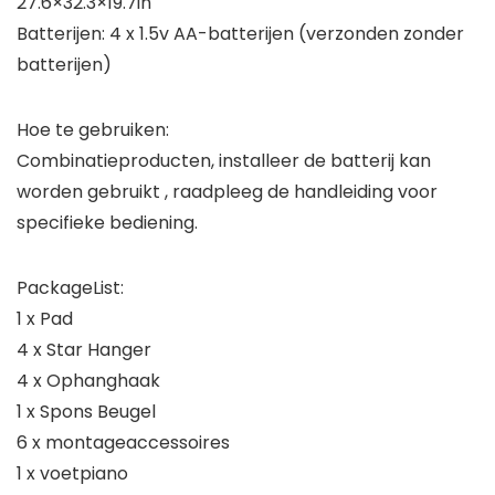
27.6×32.3×19.7in
Batterijen: 4 x 1.5v AA-batterijen (verzonden zonder
batterijen)
Hoe te gebruiken:
Combinatieproducten, installeer de batterij kan
worden gebruikt , raadpleeg de handleiding voor
specifieke bediening.
PackageList:
1 x Pad
4 x Star Hanger
4 x Ophanghaak
1 x Spons Beugel
6 x montageaccessoires
1 x voetpiano