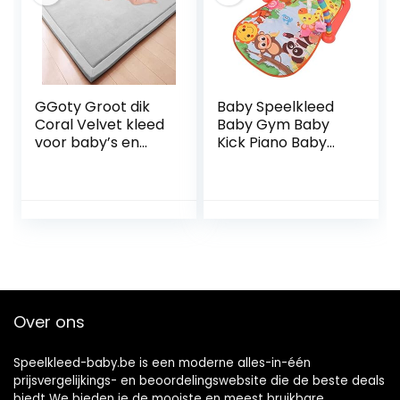
GGoty Groot dik
Baby Speelkleed
Coral Velvet kleed
Baby Gym Baby
voor baby’s en
Kick Piano Baby
kinderen,
Mat Cartoon Bos
speelkleed,
Dier Patroon Baby
kruipkleed voor in
Activiteit Gym Mat
de werkkamer,
Baby Muziek Licht
keuken,
Gym Speelkleed
babykamer,
met Rammelaar
antislip, yogamat
Rood 29,5 X 21,3 X
(120 x 150 x 2 cm,
15 Inch
grijs)
Over ons
Speelkleed-baby.be is een moderne alles-in-één
prijsvergelijkings- en beoordelingswebsite die de beste deals
biedt We bieden je de mooiste en meest bruikbare