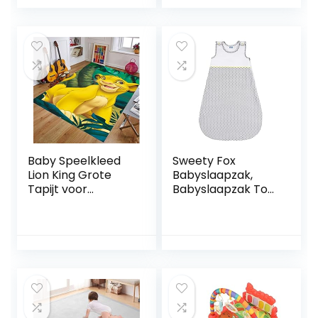
Crème Blauw Geel
BxD 150×100 cm,
Grijs, Maat:180×200
kleurrijk, 1 stuk
cm
Baby Speelkleed
Sweety Fox
Lion King Grote
Babyslaapzak,
Tapijt voor
Babyslaapzak Tog
Woonkamer
1 Organisch katoen
Spelen Vloermat
en OEKO-TEX
3d Print Tapijten
Chemicaliënvrij
voor Jongens
Babyslaapzak –
Slaapkamer
Babyslaapzak,
80X120 cm
Babyslaapzak,
Babyslingerzak