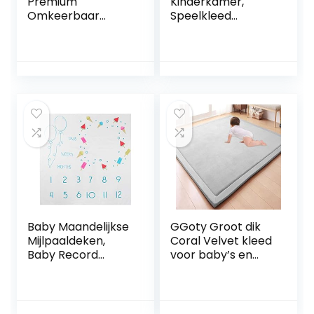
Premium
Kinderkamer,
Omkeerbaar
Speelkleed
Speeltapijt Cactus
Kruipmat Baby
| Kinderspel Tapijt
Kinderen Kleed
Speelkleed Speel
2cm, Groot
Tapijt Baby Mat
Speelmat Antislip,
Baby Tapijt | 1 cm
Speeltapijt
dik XPE Kindertapijt
Opvouwbaar, Grijs,
XXL 200 x 180 cm
150 x 200cm
Baby Maandelijkse
GGoty Groot dik
Mijlpaaldeken,
Coral Velvet kleed
Baby Record
voor baby’s en
Groeideken
kinderen,
Pasgeboren
speelkleed,
Fotografie
kruipkleed voor in
Achtergrond
de werkkamer,