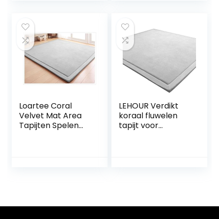
Speelkleed
keuken,
babykamer,
antislip, yogamat
(120 x 150 x 2 cm,
grijs)
Loartee Coral
LEHOUR Verdikt
Velvet Mat Area
koraal fluwelen
Tapijten Spelen
tapijt voor
Kruipmat voor
kinderen,
Kwekerij Baby
kruipdeken, zachte
Peuter Kinderen
tatami tapijten
Kinderen, Yoga
voor kinderen,
Mat Oefening Pads
antislip vergroten,
speelmat (grijs,
200 x 200 cm)