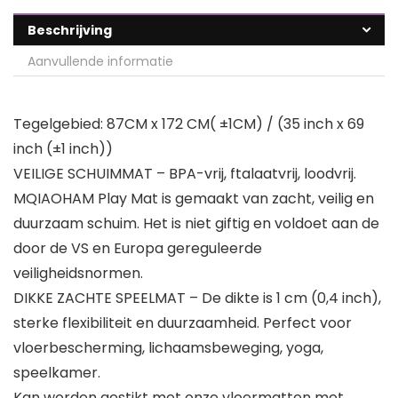
Beschrijving
Aanvullende informatie
Tegelgebied: 87CM x 172 CM( ±1CM) / (35 inch x 69
inch (±1 inch))
VEILIGE SCHUIMMAT – BPA-vrij, ftalaatvrij, loodvrij.
MQIAOHAM Play Mat is gemaakt van zacht, veilig en
duurzaam schuim. Het is niet giftig en voldoet aan de
door de VS en Europa gereguleerde
veiligheidsnormen.
DIKKE ZACHTE SPEELMAT – De dikte is 1 cm (0,4 inch),
sterke flexibiliteit en duurzaamheid. Perfect voor
vloerbescherming, lichaamsbeweging, yoga,
speelkamer.
Kan worden gestikt met onze vloermatten met