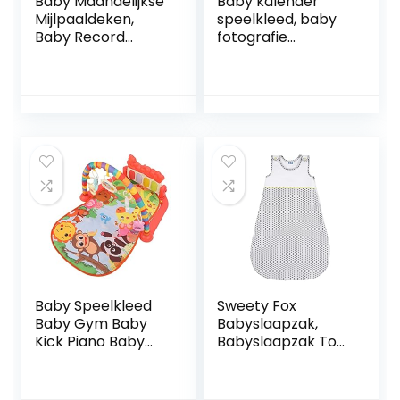
Baby Maandelijkse
Baby kalender
Mijlpaaldeken,
speelkleed, baby
Baby Record
fotografie
Groeideken
achtergrond
Pasgeboren
deken, baby
Fotografie
fotografie
Achtergrond
benodigdheden,
Speelkleed
veilige
partij(100cm*120c
m, Waves)
Baby Speelkleed
Sweety Fox
Baby Gym Baby
Babyslaapzak,
Kick Piano Baby
Babyslaapzak Tog
Mat Cartoon Bos
1 Organisch katoen
Dier Patroon Baby
en OEKO-TEX
Activiteit Gym Mat
Chemicaliënvrij