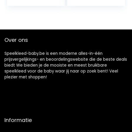
Baby Muziek Licht
Babyslaapzak –
Gym Speelkleed
Babyslaapzak,
met Rammelaar
Babyslaapzak,
Rood 29,5 X 21,3 X
Babyslingerzak
15 Inch
Over ons
Speelkleed-baby.be is een moderne alles-in-één
prijsvergelijkings- en beoordelingswebsite die de beste deals
biedt We bieden je de mooiste en meest bruikbare
speelkleed voor de baby waar jij naar op zoek bent! Veel
plezier met shoppen!
Informatie