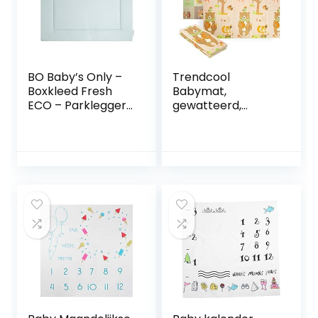
BO Baby’s Only –
Trendcool
Boxkleed Fresh
Babymat,
ECO – Parklegger
gewatteerd,
– Speelkleed –
opvouwbaar,
Misty Blue – 75×95
vloermat, bodem
cm – 100%
van EVA-rubber,
Ecologisch katoen
1,8 x 2 m, tapijt
– Extra dik –
voor peuters, klein
Tweezijdig te
1,5 m
gebruiken