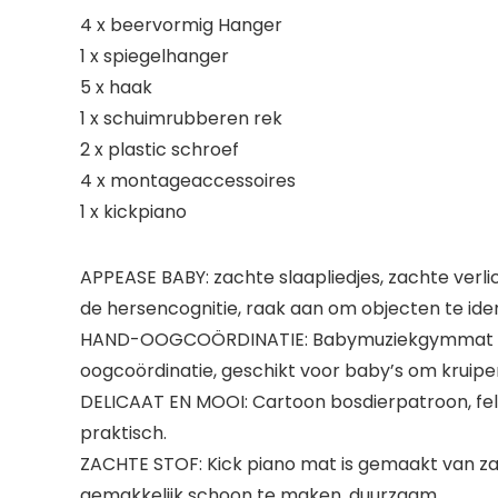
4 x beervormig Hanger
1 x spiegelhanger
5 x haak
1 x schuimrubberen rek
2 x plastic schroef
4 x montageaccessoires
1 x kickpiano
APPEASE BABY: zachte slaapliedjes, zachte verl
de hersencognitie, raak aan om objecten te iden
HAND-OOGCOÖRDINATIE: Babymuziekgymmat met 
oogcoördinatie, geschikt voor baby’s om kruipe
DELICAAT EN MOOI: Cartoon bosdierpatroon, felle
praktisch.
ZACHTE STOF: Kick piano mat is gemaakt van zach
gemakkelijk schoon te maken, duurzaam.