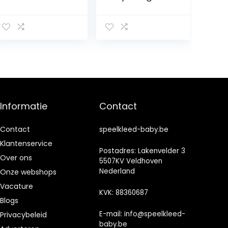
– Parklegger –
achtergrond
Speelkleed –
deken, baby
Beige – 75×95
fotografie
cm – Extra dik –
benodigdheden,
Tweezijdig te
veilige
gebruiken
partij(100cm*120
cm, Waves)
Informatie
Contact
Contact
speelkleed-baby.be
Klantenservice
Postadres: Lakenvelder 3
Over ons
5507KV Veldhoven
Nederland
Onze webshops
Vacature
KVK: 88360687
Blogs
E-mail:
info@speelkleed-
Privacybeleid
baby.be