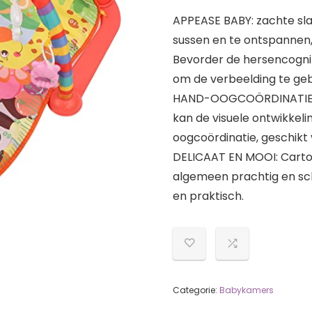
APPEASE BABY: zachte slaa
sussen en te ontspannen,
Bevorder de hersencogniti
om de verbeelding te geb
HAND-OOGCOÖRDINATIE:
kan de visuele ontwikkel
oogcoördinatie, geschikt
DELICAAT EN MOOI: Cartoon
algemeen prachtig en sch
en praktisch.
Categorie:
Babykamers