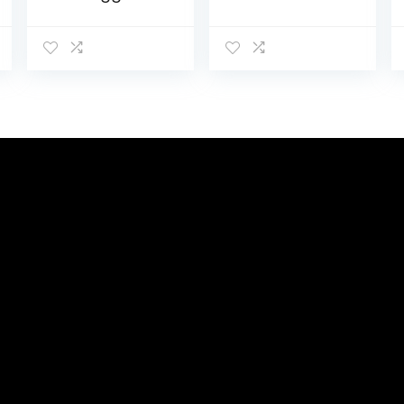
Speelkleed –
Opvouwbaar
Clay – 75×95 cm
Afwasbaar
– Zachte rib
Omkeerbaar
corduroy stof –
ABC Crème
Extra dik –
Blauw Geel Grijs,
Tweezijdig te
Maat:180×200
gebruiken
cm