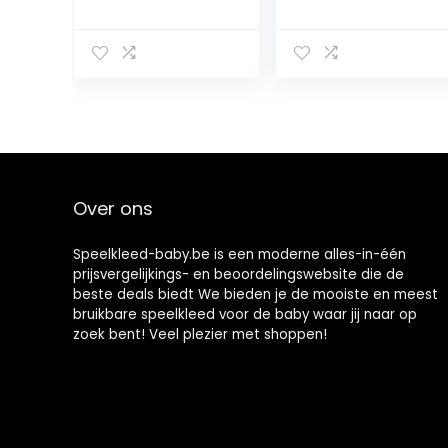
Parklegger –
– Parklegger –
Speelkleed –
Speelkleed –
Misty Blue –
Grijs – 80×100
75×95 cm –
cm – Extra dik –
100% Ecologisch
Tweezijdig te
katoen – Extra
gebruiken
dik – Tweezijdig
te gebruiken
Over ons
Speelkleed-baby.be is een moderne alles-in-één
prijsvergelijkings- en beoordelingswebsite die de
beste deals biedt We bieden je de mooiste en meest
bruikbare speelkleed voor de baby waar jij naar op
zoek bent! Veel plezier met shoppen!