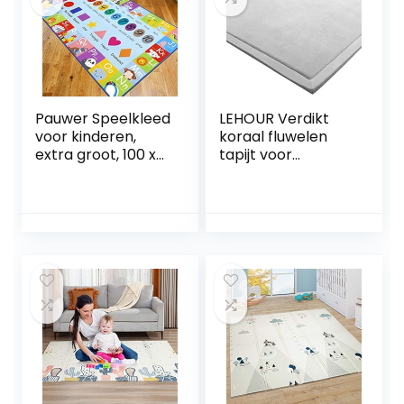
Pauwer Speelkleed
LEHOUR Verdikt
voor kinderen,
koraal fluwelen
extra groot, 100 x
tapijt voor
150 cm,
kinderen,
speeltijdcollectie,
kruipdeken, zachte
ABC alfabet,
tatami tapijten
cijfers, vormen,
voor kinderen,
dier en kleur,
antislip vergroten,
educatief
speelmat (grijs,
leergebied tapijt
200 x 200 cm)
tapijt voor
woonkamer,
slaapkamer,
speelkamer
klaslokaal