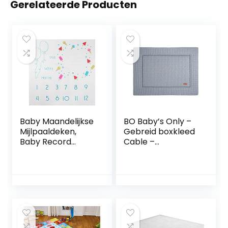
Gerelateerde Producten
Baby Maandelijkse
BO Baby’s Only –
Mijlpaaldeken,
Gebreid boxkleed
Baby Record
Cable –
Groeideken
Parklegger –
Pasgeboren
Speelkleed – Grijs
Fotografie
– 80×100 cm –
Achtergrond
Extra dik –
Speelkleed
Tweezijdig te
gebruiken