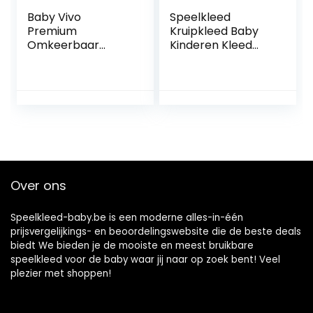
Baby Vivo
Speelkleed
Premium
Kruipkleed Baby
Omkeerbaar
Kinderen Kleed
Speeltapijt Cactus
Opvouwbaar
| Kinderspel Tapijt
Afwasbaar
Speelkleed Speel
Omkeerbaar ABC
Tapijt Baby Mat
Crème Blauw Geel
Baby Tapijt | 1 cm
Grijs, Maat:180×200
dik XPE Kindertapijt
cm
XXL 200 x 180 cm
Over ons
Speelkleed-baby.be is een moderne alles-in-één
prijsvergelijkings- en beoordelingswebsite die de beste deals
biedt We bieden je de mooiste en meest bruikbare
speelkleed voor de baby waar jij naar op zoek bent! Veel
plezier met shoppen!