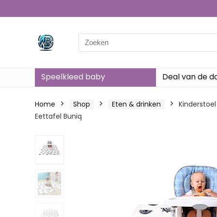
Search
for:
Speelkleed baby
Deal van de d
Home
Shop
Eten & drinken
Kinderstoe
Eettafel Buniq