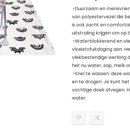
◔Duurzaam en mensvriend
van polyestervezel die be
is ook zacht en comforta
uitstraling krijgen om op 
◔Waterblokkerend en vle
vloeistofuitdaging aan. 
vlekbestendige werking di
het nu water, sap, melk of 
◔Snel te wassen: deze w
en te drogen. Je kunt h
vochtige doek afvegen. He
water.