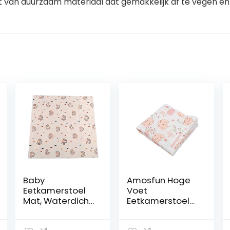
 van duurzaam materiaal dat gemakkelijk af te vegen en 
Baby
Amosfun Hoge
Eetkamerstoel
Voet
Mat, Waterdicht
Eetkamerstoel
Baby Speelkleed
Kussen
Speeltijd Splat
Kinderstoel