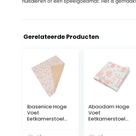
huisdieren of een speelgoedmat. Het is gemaakt
Gerelateerde Producten
ibasenice Hoge
Abaodam Hoge
Voet
Voet
Eetkamerstoel
Eetkamerstoel
Kussen Baby
Kussen Vloeren
Splash Mat
Kids Hoge Stoel