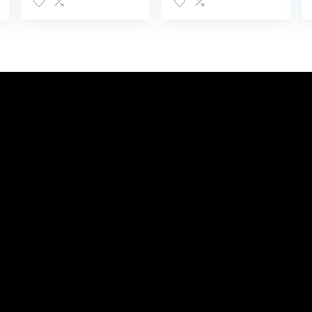
Mat Onder Hoge
Splash Pad Voor
Stoel
Baby’S Grote
Vloerbescherme
Baby Speelkleed
r Antislip
Kunstambachte
Speelkleed(SMT1
n Tafelmat
05-EF345)
Antislip Vloer
Splat Mat Onder
Hoge Stoel Mat
Polyester
Speeltijd