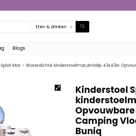
Eten & drinken
ag
Blogs
l Splat Mat – Waterdichte kinderstoelmat,Antislip 43x43in Op
Kinderstoel 
kinderstoelm
Opvouwbare 
Camping Vloe
Buniq