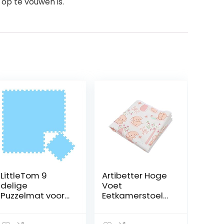
op te vouwen is.
LittleTom 9
Artibetter Hoge
delige
Voet
Puzzelmat voor
Eetkamerstoel
Baby’s en
Kussen
Kinderen 30×30
Tafelkleden