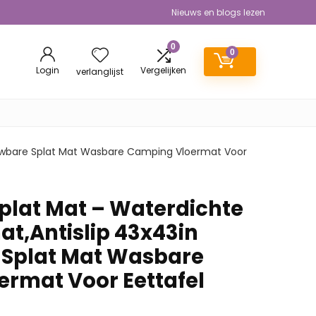
Nieuws en blogs lezen
0
0
Login
Vergelijken
verlanglijst
vouwbare Splat Mat Wasbare Camping Vloermat Voor
Splat Mat – Waterdichte
at,Antislip 43x43in
Splat Mat Wasbare
rmat Voor Eettafel