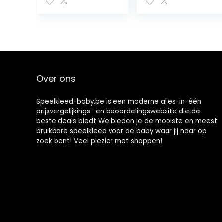
Grote Baby
Baby Vloer
Speelkleed
Speelkleed Kids
Grote
Gewatteerde
Speelkleed
Speelkleed
Splat Mat Voor
Onder Hoge
Onder Hoge
Stoel Mat Onder
Stoel Wasbare
Stoel Splat Mat
Art Vloermat
Stoel Splat Mat
Over ons
Stoel Splat Mat
Vloerbescherme
r Splat
Speelkleed-baby.be is een moderne alles-in-één
prijsvergelijkings- en beoordelingswebsite die de
beste deals biedt We bieden je de mooiste en meest
bruikbare speelkleed voor de baby waar jij naar op
zoek bent! Veel plezier met shoppen!