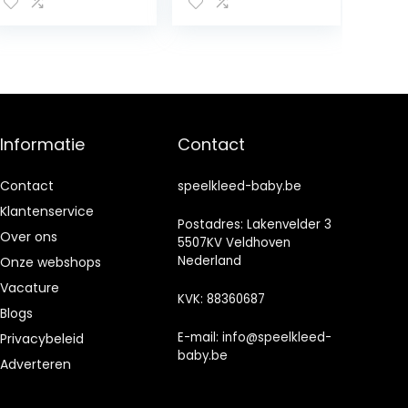
Puzzel Speelmat
Baby Vloermat
Kruipmat EVA
Infans Hoge
Schuim Mat
Stoel Art
Ambachten
Tafel Mat Splat
Mat Voor Onder
Hoge Stoel
Kinderkamer
Informatie
Contact
Speelkleed
Speeltijd Splat
Mat Pad
Contact
speelkleed-baby.be
Klantenservice
Postadres: Lakenvelder 3
Over ons
5507KV Veldhoven
Nederland
Onze webshops
Vacature
KVK: 88360687
Blogs
E-mail:
info@speelkleed-
Privacybeleid
baby.be
Adverteren