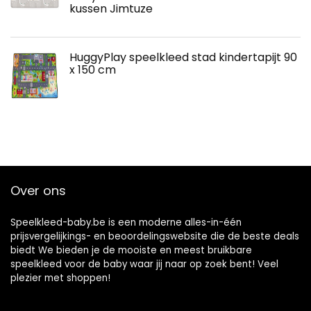
kussen Jimtuze
HuggyPlay speelkleed stad kindertapijt 90
x 150 cm
Over ons
Speelkleed-baby.be is een moderne alles-in-één
prijsvergelijkings- en beoordelingswebsite die de beste deals
biedt We bieden je de mooiste en meest bruikbare
speelkleed voor de baby waar jij naar op zoek bent! Veel
plezier met shoppen!