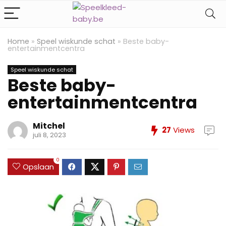
Home
»
Speel wiskunde schat
»
Beste baby-
entertainmentcentra
Speel wiskunde schat
Beste baby-
entertainmentcentra
Mitchel
27
Views
juli 8, 2023
0
Opslaan