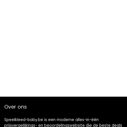
Over ons
Speelkleed-baby.be is een moderne alles-in-één
prijsvergelijkings- en beoordelingswebsite die de beste deals