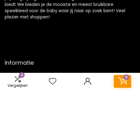
biedt We bieden je de mooiste en meest bruikbare
speelkleed voor de baby waar jij naar op zoek bent! Veel
plezier met shoppen!
Informatie
0
Contact
0
Klantenservice
Vergelijken
Over ons
Onze webshops
Vacature
Blogs
Privacybeleid
Adverteren