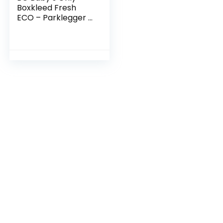
Boxkleed Fresh
ECO – Parklegger –
Speelkleed – Misty
Blue – 75×95 cm –
100% Ecologisch
katoen – Extra dik –
Tweezijdig te
gebruiken