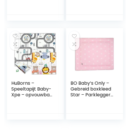
Baby Speelkleed
1 Organisch katoen
Erker Vloermat
en OEKO-TEX
Baby Klimmen Mat
Chemicaliënvrij
Kinderkamer
Babyslaapzak –
Decoratie (Geel)
Babyslaapzak,
Babyslaapzak,
Babyslingerzak
HuBorns –
BO Baby’s Only –
Speeltapijt Baby-
Gebreid boxkleed
Xpe – opvouwbaar
Star – Parklegger
en omkeerbaar
– Speelkleed –
kindertapijt voor
Baby Roze/Wit –
baby’s –
85×100 cm – Extra
speeltapijt voor
dik – Tweezijdig te
kinderen –
gebruiken
gevoerd tapijt