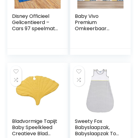
Disney Officieel
Baby Vivo
Gelicentieerd –
Premium
Cars 97 speelmat
Omkeerbaar
– 133×95 cm –
Speeltapijt Cactus
Wereld van Cars I
| Kinderspel Tapijt
– Tapijt –
Speelkleed Speel
Speelkleed voor
Tapijt Baby Mat
Kinderkamer
Baby Tapijt | 1 cm
Home –
dik XPE Kindertapijt
Decoratief,
XXL 200 x 180 cm
Speciaal Ontwerp,
Vlekbestendig
Bladvormige Tapijt
Sweety Fox
Baby Speelkleed
Babyslaapzak,
Creatieve Blad
Babyslaapzak Tog