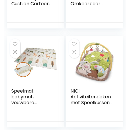
Cushion Cartoon
Omkeerbaar
Rug Outdoor
Speeltapijt Alpaca
Dining Chair
| Kinderspel Tapijt
Cushions
Speelkleed Speel
Opvouwbare
Tapijt Baby Mat
Speelmat
Baby Tapijt | 1 cm
Kruipende Baby
dik XPE kindertapijt
Kruipende Mat
XXL 200 x 180 cm
Grote
Babytapijten Voor
Kruipen Baby
Speelkleed
Speelmat,
NICI
babymat,
Activiteitendeken
vouwbare
met Speelkussen
kruipmat, niet-
met Konijn en Uil,
giftige XPE-
80 x 110 cm I
schuimmat,
Speelboog met 5
antislip, aan beide
Afneembare