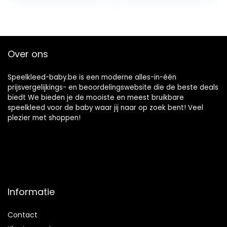
kanten bedrukt,
Figuren in
draagbaar,
Draagtas I Baby
waterdicht voor
Speelkleed –
binnen of buiten,
48510
voor kleine
Over ons
kinderen, bont
gekleurd, 150 x 197
x 1 cm
Speelkleed-baby.be is een moderne alles-in-één
prijsvergelijkings- en beoordelingswebsite die de beste deals
biedt We bieden je de mooiste en meest bruikbare
speelkleed voor de baby waar jij naar op zoek bent! Veel
plezier met shoppen!
Informatie
Contact