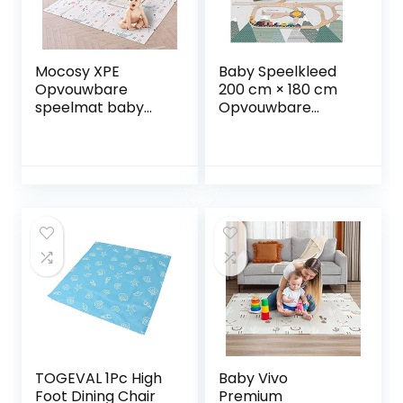
Mocosy XPE
Baby Speelkleed
Opvouwbare
200 cm × 180 cm
speelmat baby
Opvouwbare
kruipmat
Draagbaar
waterdichte
Kinderen Kruipen
draagbare gym
Schuim Speelkleed
vloermat voor
Dikker Antislip
kleine kinderen
Waterbestendig
niet giftig
Vocht Bestendig
(150x200x1cm, vos)
Kruipmat
Speelkleed Voor
Kinderen,Mountain
s
TOGEVAL 1Pc High
Baby Vivo
Foot Dining Chair
Premium