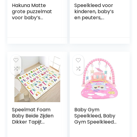
Hakuna Matte
Speelkleed voor
grote puzzelmat
kinderen, baby’s
voor baby’s
en peuters,
1,8×1,8m – 9 XXL
gemaakt van kurk
Tegels 60x60cm
en rubber, Stars
met dieren – 20%
140x110cm, anti-
dikkere speelmat
allergeen en
in een
antislip, kruipmat
milieuvriendelijke
gemaakt van
verpakking –
natuurlijke
reukloos baby
materialen,
speelkleed zonder
inclusief draagtas
schadelijke stoffen
Speelmat Foam
Baby Gym
Baby Beide Zijden
Speelkleed, Baby
Dikker Tapijt
Gym Speelkleed
Kinderen
Baby Activiteit
Speelkleed
Gym Mat met