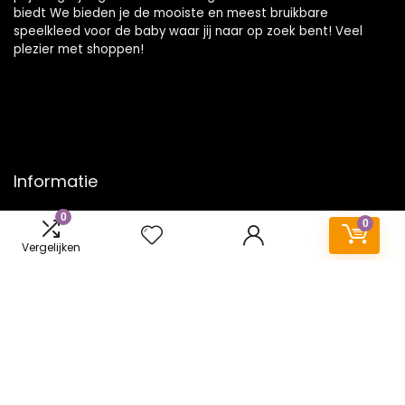
biedt We bieden je de mooiste en meest bruikbare
speelkleed voor de baby waar jij naar op zoek bent! Veel
plezier met shoppen!
Informatie
0
Contact
0
Klantenservice
Vergelijken
Over ons
Onze webshops
Vacature
Blogs
Privacybeleid
Adverteren