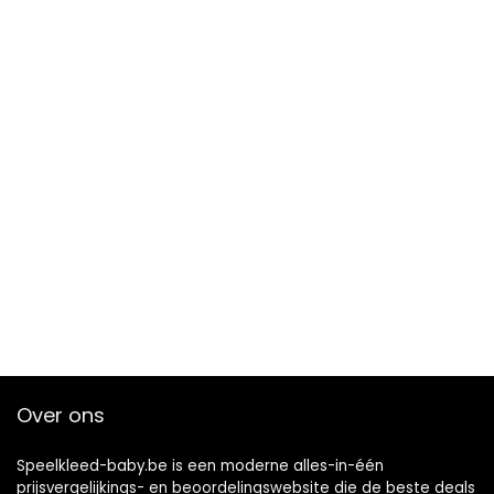
Over ons
Speelkleed-baby.be is een moderne alles-in-één
prijsvergelijkings- en beoordelingswebsite die de beste deals