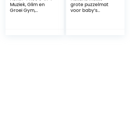
Muziek, Glim en
grote puzzelmat
Groei Gym,
voor baby’s
speelmat voor
1,8×1,8m – 9 XXL
baby’s om op de
Tegels 60x60cm
buik te spelen,
met dieren – 20%
gemakkelijk mee te
dikkere speelmat in
nemen
een
milieuvriendelijke
verpakking –
reukloos baby
speelkleed zonder
schadelijke stoffen