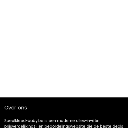
Over ons
Speelkleed-baby.be is een moderne alles-in-één
prijsvergelijkings- en beoordelingswebsite die de beste deals