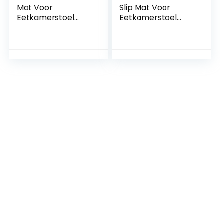
Mat Voor
Slip Mat Voor
Eetkamerstoel
Eetkamerstoel
Tafelmat Voor
Infans Hoge Stoel
Peuters Splash Pad
Vloer Speelmatten
Placemat Mat
Voor Zuigelingen
Onder Hoge Stoel
Kinder Hoge Stoel
Hoge Stoel Mat
Baby Splat Mat
Hoge Stoel Mat
Hoge Stoel
Wasbaar Polyester
Voedselvanger
Voedsel
Babyvoeding Mat
Picknick Mat Hoge