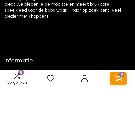
biedt We bieden je de mooiste en meest bruikbare
speelkleed voor de baby waar jij naar op zoek bent! Veel
plezier met shoppen!
Informatie
0
Contact
0
Klantenservice
Vergelijken
Over ons
Onze webshops
Vacature
Blogs
Privacybeleid
Adverteren