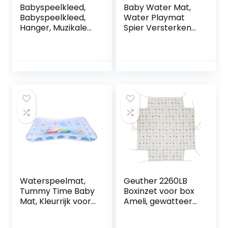
Babyspeelkleed,
Baby Water Mat,
Babyspeelkleed,
Water Playmat
Hanger, Muzikale
Spier Versterken
Gemakkelijke
Eindeloos Plezier
Opslag voor Klein
Kleurrijke Oog
Kind voor Peuter
Hand Coördinatie
(Roze)
PVC voor Kinderen
voor Bad Paly
Waterspeelmat,
Geuther 2260LB
Tummy Time Baby
Boxinzet voor box
Mat, Kleurrijk voor
Ameli, gewatteerd
Baby Kinderen
kruipdeken
Zuigelingen Leeftijd
(babyuitzet met