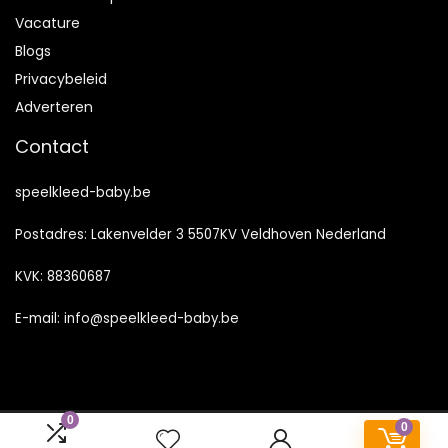
Vacature
Blogs
Privacybeleid
Adverteren
Contact
speelkleed-baby.be
Postadres: Lakenvelder 3 5507KV Veldhoven Nederland
KVK: 88360687
E-mail:
info@speelkleed-baby.be
0
0
2023 © Speelkleed-baby.be Alle rechten voorbehouden