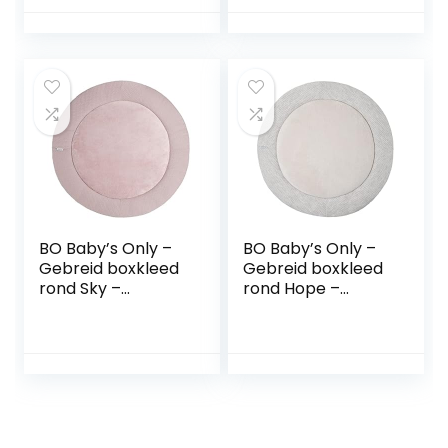
2~6″
binnenmaat
101×85 cm, 100%
katoenen hoes,
antislip
speelkleed),
sterretje
BO Baby’s Only –
BO Baby’s Only –
Gebreid boxkleed
Gebreid boxkleed
rond Sky –
rond Hope –
Parklegger –
Parklegger –
Speelkleed – Oud
Speelkleed – Ecru
Roze – Ø90 cm –
– Ø90 cm – Extra
Extra dik –
dik – Tweezijdig te
Tweezijdig te
gebruiken
gebruiken