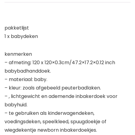
pakketlijst
1 x babydeken
kenmerken
– afmeting: 120 x 120×0.3cm/47.2×17.2×0.12 inch
babybadhanddoek.
– materiaal: baby.
– kleur: zoals afgebeeld peuterbadlaken.
– , lichtgewicht en ademende inbakerdoek voor
babyhuid.
– te gebruiken als kinderwagendeken,
voedingsdeken, speelkleed, spuugdoekje of
wiegdekentje newborn inbakerdoekjes.