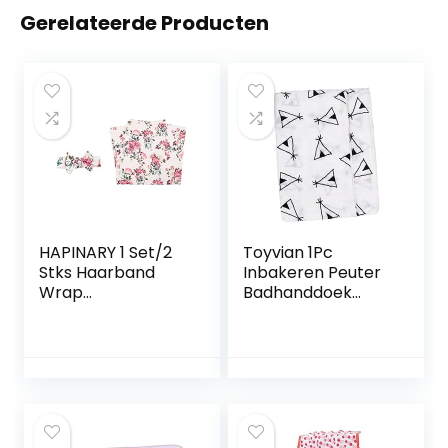
Gerelateerde Producten
HAPINARY 1 Set/2
Toyvian 1Pc
Stks Haarband
Inbakeren Peuter
Wrap
Badhanddoek
Hoofdbanden Voor
Baby Jongen
Peuters Peuter
Badhanddoek
Slaapzak
Baby Meisje
Pasgeboren
Inbakeren
Hoofdband Baby
Babybaddoeken
Dekens
Baby Deken
Pasgeboren
Katoen