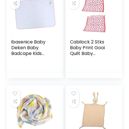
Inbakeren Deken
Kinderwagen Hoes
Nerborn Strik Band
Baby Inbakeren
Baby Fotografie
Deken Baby
Prop Polyester
Inbakeren Deken
Gaas
ibasenice Baby
Cabilock 2 Stks
Deken Baby
Baby Print Gooi
Badcape Kids
Quilt Baby
Hooded
Inbakeren Wrap
Strandlaken Bed
Katoen Inbakeren
Worp Deken Wieg
Deken Kinderen
Mousseline
Haar Handdoek
Badhanddoeken
Katoenen Baby
Baby Baby
Handdoeken
Handdoeken Baby
Badcape Baby
Afdrukken Deken
Badcape
Zuigelingen Deken
Absorberende
Baby Knie Deken
Badhanddoek
Pluche
Baby