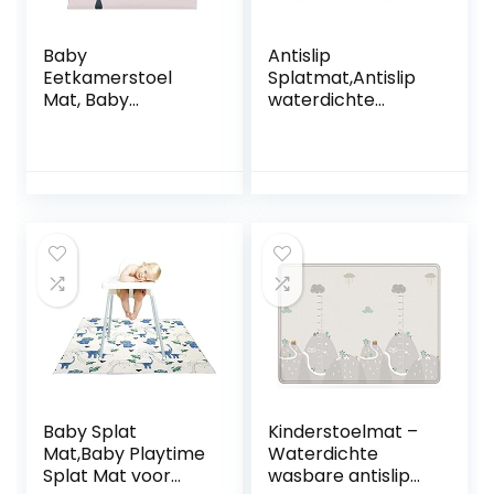
Baby
Antislip
Eetkamerstoel
Splatmat,Antislip
Mat, Baby
waterdichte
Speelkleed
multifunctionele
Speelkleed
spatmat –
Waterdichte
Draagbaar
Waterdichte
speelkleed Baby-
Vloermat, voor
eetkamerstoel
Baby Bescherming
Beschermend
Pad Kruipkussen
kussen Xiaocao
Outdoor Picknick
Pad Baby(110 * 110
CM:, SMT105-
EF345)
Baby Splat
Kinderstoelmat –
Mat,Baby Playtime
Waterdichte
Splat Mat voor
wasbare antislip