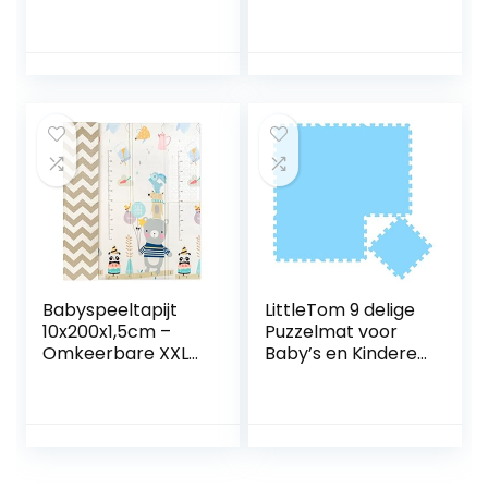
kunst en
spatmat,Draagba
ambachten –
ar speelkleed
Draagbaar
Baby-
speelkleed Baby-
eetkamerstoel
eetkamerstoel
Beschermend
Beschermend
kussen Jimtuze
kussen Aelevate
Babyspeeltapijt
LittleTom 9 delige
10x200x1,5cm –
Puzzelmat voor
Omkeerbare XXL
Baby’s en Kinderen
Babyspeeltapijt –
30×30 Puzzel
Kindzijde en
Speelmat
Volwassen zijde –
Kruipmat EVA
Dik
Schuim Mat
schuimrubberen
kinderwandelmatj