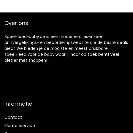
e – Opvouwbaar
en waterdicht – CE
Gecertificeerd
Over ons
Zonder Toxisch
Product
Speelkleed-baby.be is een moderne alles-in-één
prijsvergelijkings- en beoordelingswebsite die de beste deals
biedt We bieden je de mooiste en meest bruikbare
speelkleed voor de baby waar jij naar op zoek bent! Veel
plezier met shoppen!
Informatie
Contact
Klantenservice