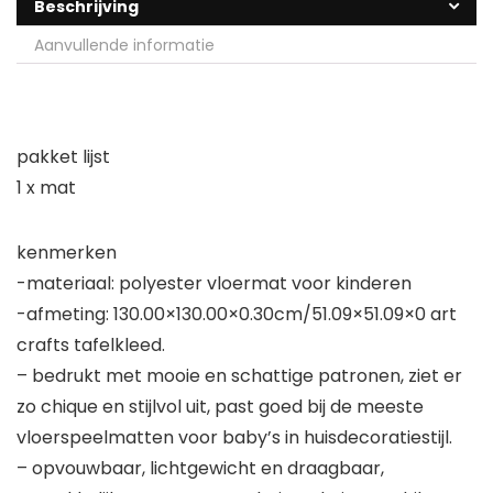
Beschrijving
Aanvullende informatie
pakket lijst
1 x mat
kenmerken
-materiaal: polyester vloermat voor kinderen
-afmeting: 130.00×130.00×0.30cm/51.09×51.09×0 art
crafts tafelkleed.
– bedrukt met mooie en schattige patronen, ziet er
zo chique en stijlvol uit, past goed bij de meeste
vloerspeelmatten voor baby’s in huisdecoratiestijl.
– opvouwbaar, lichtgewicht en draagbaar,