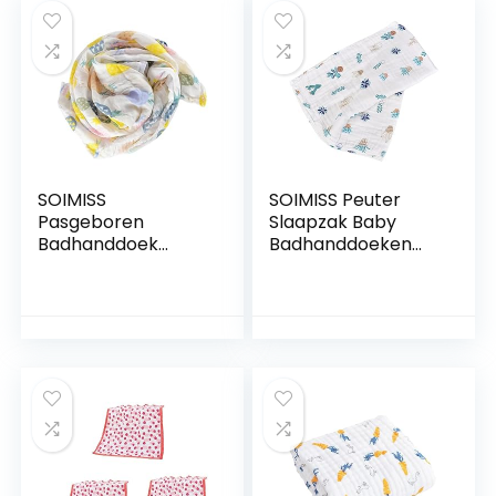
Educatief
Badhanddoek
SpeelgoedPoppen
Inbakeren Dekens
huizen
Grote Baby
Badhanddoek Gaas
SOIMISS
SOIMISS Peuter
Pasgeboren
Slaapzak Baby
Badhanddoek
Badhanddoeken
Peuter Slaapzak
Peuter
Zak Baby
Badhanddoek
Inbakeren Wrap
Pasgeboren Slapen
Peuter
Hoofd Wrap Zijde
Badhanddoek Baby
Inbakeren Deken
Badhanddoeken
Baby Inbakeren
Baby Gaas
Wrap Inbakeren
Inbakeren Dekens
Dekens Grote Baby
Grote Baby
Badhanddoek Baby
Badhanddoek
Gaas
Slaapzak Gaas