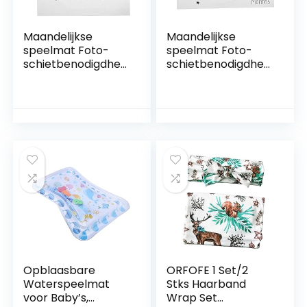
Maandelijkse
Maandelijkse
speelmat Foto-
speelmat Foto-
schietbenodigdhed
schietbenodigdhed
en Pasgeboren
en Pasgeboren
babyfoto Contume
babyfoto Contume
voor babyjongen
voor babyjongen
voor
voor
baby(100cm*120c
baby(100cm*120c
m, Spike flower)
m, wing)
Opblaasbare
ORFOFE 1 Set/2
Waterspeelmat
Stks Haarband
voor Baby’s,
Wrap Set