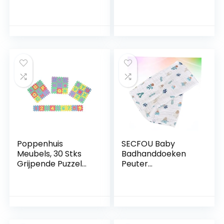
Multifunctionele
Pasgeboren
PVC-opblaasbare
Hoofdband
Waterspeelmat
Pasgeboren
met Hoge
Dekens Baby Haar
Weerstand voor
Banden Baby
2~6 Babyspeelgoed
Meisje Hoofd Wraps
Pasgeboren
Inbakeren Taggy
Deken Voor
Pasgeboren
Inbakeren Wrap
Baby
Poppenhuis
SECFOU Baby
Meubels, 30 Stks
Badhanddoeken
Grijpende Puzzel
Peuter
Speelkleed
Badhanddoeken
Poppenhuis
Peuter Slapen Zak
Meubels Decoratie
Baby Gaas Deken
Mini Alfabet
Pasgeboren Slapen
Nummer
Hoofd Wrap Baby
Poppenhuis Mat
Inbakeren Baby