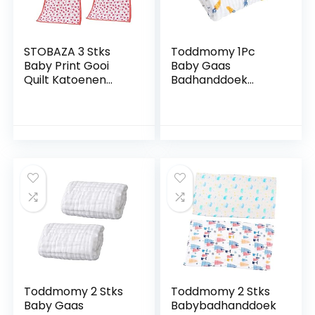
Deken
STOBAZA 3 Stks
Toddmomy 1Pc
Baby Print Gooi
Baby Gaas
Quilt Katoenen
Badhanddoek
Baby Handdoeken
Pluche Worp
Kids
Dekens Baby
Badhanddoeken
Inbakeren Hooded
Hooded Baby
Baby Handdoeken
Handdoeken
Baby Ontvangst
Wateropname
Deken Hooded
Handdoek
Badhanddoeken
Katoenen Deken
Voor Baby’S Baby
Baby Inbakeren
Bad Baby
Deken Baby Deken
Inbakeren Deken
Schoonmaak
Bad Levering
Toddmomy 2 Stks
Toddmomy 2 Stks
Baby Gaas
Babybadhanddoek