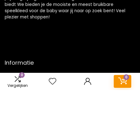
biedt We bieden je de mooiste en meest bruikbare
speelkleed voor de baby waar jij naar op zoek bent! Veel
plezier met shoppen!
Informatie
0
Contact
0
Klantenservice
Vergelijken
Over ons
Onze webshops
Vacature
Blogs
Privacybeleid
Adverteren