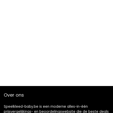
Over ons
Speelkleed-baby.be is een moderne alles-in-één
prijsvergelijkings- en beoordelingswebsite die de beste deals