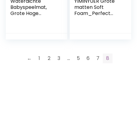
Waterdichte
YIMINYUER Grote
Babyspeelmat,
matten Soft
Grote Hoge
Foam_Perfect
Stoelmat Polyester
voor
Materiaal
vloerbescherming,
Voorkomt Slip voor
ideaal voor
Binnen
kinderen
Kinderspeelruimte
Oefening, yoga,
gymnastiek,
←
1
2
3
…
5
6
7
8
oefening Wit Grijs
R01R12G301018