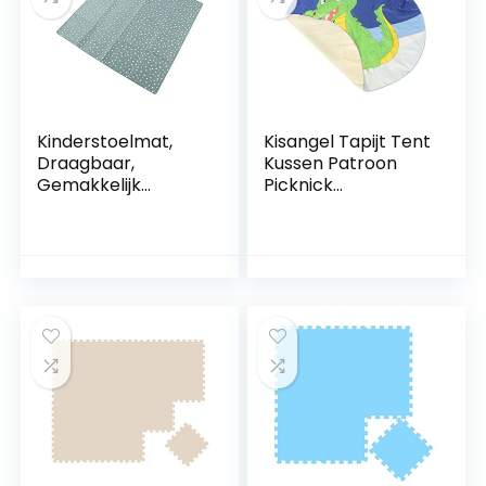
Kinderstoelmat,
Kisangel Tapijt Tent
Draagbaar,
Kussen Patroon
Gemakkelijk
Picknick
Schoon Te Maken,
Kinderkamer
Multifunctioneel
Antislip Kinderen
Speelkleed voor
Vloer Spelen
Peuters,
Polyester Morsen
Waterdicht voor
Voor Slaapkamer
Kunst Om Te
Krokodil Splat Baby
Knutselen Om Te
Decoraties
Spelen (SMT105-
Cartoon Kinderen
EF585)
Speelhuisje Kamer