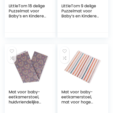
LittleTom 18 delige
LittleTom 9 delige
Puzzelmat voor
Puzzelmat voor
Baby’s en Kinderen
Baby’s en Kinderen
30×30 Puzzel
30×30 Puzzel
Speelmat Kruipmat
Speelmat Kruipmat
EVA Schuim Mat
EVA Schuim Mat
Mat voor baby-
Mat voor baby-
eetkamerstoel,
eetkamerstoel,
huidvriendelijke
mat voor hoge
mat voor hoge
stoel Antislip
stoel, opvouwbaar
ontwerp voor thuis