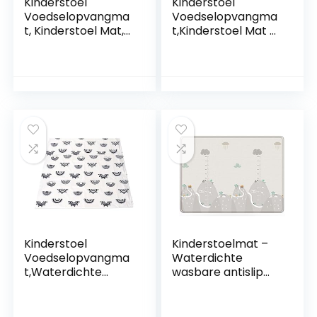
Kinderstoel
Kinderstoel
Voedselopvangma
Voedselopvangma
t, Kinderstoel Mat,
t,Kinderstoel Mat –
Antislip 43x43in
Voor Peuters
Opvouwbare Splat
Antislip Eettafel
Mat Wasbare
Vloermat Wasbaar
Camping Vloermat
Draagbaar
Voor Eettafel
Opvouwbaar Voor
Youding
Slaapkamer
43x43in Utmach
Kinderstoel
Kinderstoelmat –
Voedselopvangma
Waterdichte
t,Waterdichte
wasbare antislip
spatmat – 43x43in
spatmat,Draagbaa
Opvouwbare
r speelkleed Baby-
Vloermat Wasbare
eetkamerstoel