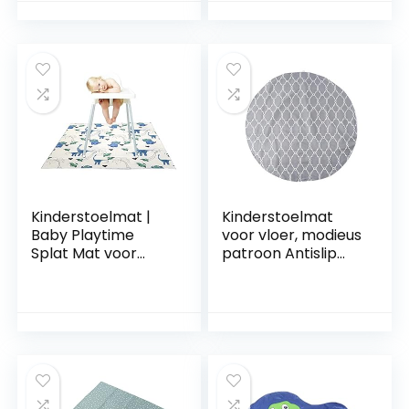
Antislip Splat Mat
Beschermend
Draagbare Mat
kussen Jimtuze
Voor Huisdierenrust
En Spelen Baok
Kinderstoelmat |
Kinderstoelmat
Baby Playtime
voor vloer, modieus
Splat Mat voor
patroon Antislip
kunst en
kinderstoelmat
ambachten |
Vloerbeschermings
Draagbaar
mat voor thuis
speelkleed Baby-
eetkamerstoel
Beschermend
kussen Yusheng