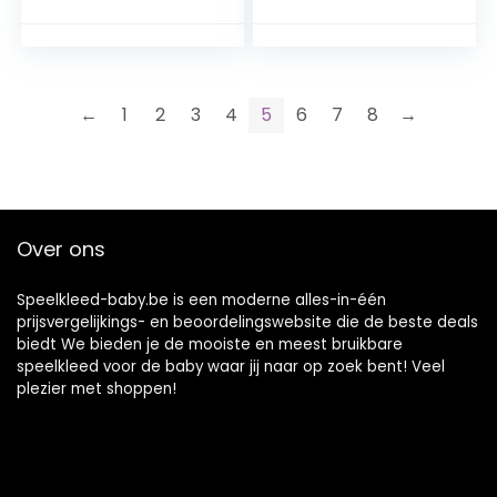
voor thuis voor
voor kinderen
kinderen
←
1
2
3
4
5
6
7
8
→
Over ons
Speelkleed-baby.be is een moderne alles-in-één
prijsvergelijkings- en beoordelingswebsite die de beste deals
biedt We bieden je de mooiste en meest bruikbare
speelkleed voor de baby waar jij naar op zoek bent! Veel
plezier met shoppen!