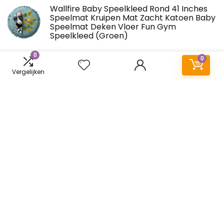
Wallfire Baby Speelkleed Rond 41 Inches
Speelmat Kruipen Mat Zacht Katoen Baby
Speelmat Deken Vloer Fun Gym
Speelkleed (Groen)
0
0
Stijlvolle Koraal Fluwelen Mat, Baby
Vergelijken
Speelkleed Zacht Speelkleed Jongens
Meisjes Baby Nursery, Peuter Kinderen
Speelkleed Yoga Mat, Oefenmat 80 * 200
cm, zilvergrijs
KOMBIUDA 10 Stks Baby Vloer Speelkleed
Baby Speelkleed Kids Vloer Kussen Baby
Vloermat Baby Kruipen Mat Baby
Grijpende Vloermatten Stiksels Gamepad
Puzzel Mat Tapijt Kind Eva Speelkleed
Totority 1 Set Kruipen Mat Foam Baby Mat
Foam Oefening Mat Foam Speelkleed