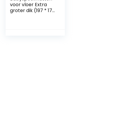
voor vloer Extra
groter dik (197 * 177
* 1 cm),
waterdichte
opvouwbare XPE-
schuimspeelmat
voor kinderen
peuters kruipen,
antislip niet-giftige
2-zijdige kinderen
die sportmatten
spelen