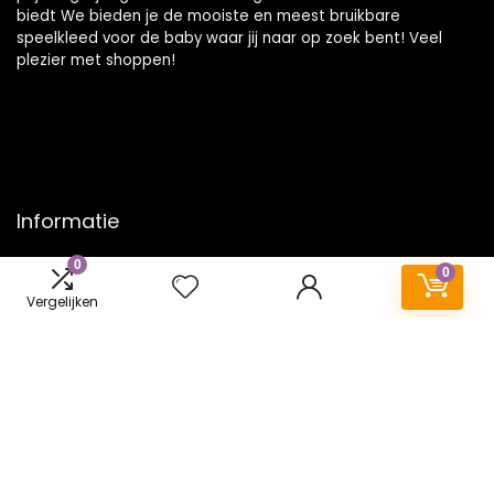
biedt We bieden je de mooiste en meest bruikbare
speelkleed voor de baby waar jij naar op zoek bent! Veel
plezier met shoppen!
Informatie
0
Contact
0
Klantenservice
Vergelijken
Over ons
Onze webshops
Vacature
Blogs
Privacybeleid
Adverteren