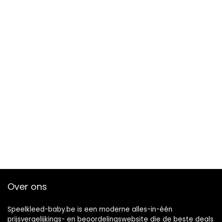
Over ons
Speelkleed-baby.be is een moderne alles-in-één
prijsvergelijkings- en beoordelingswebsite die de beste deals