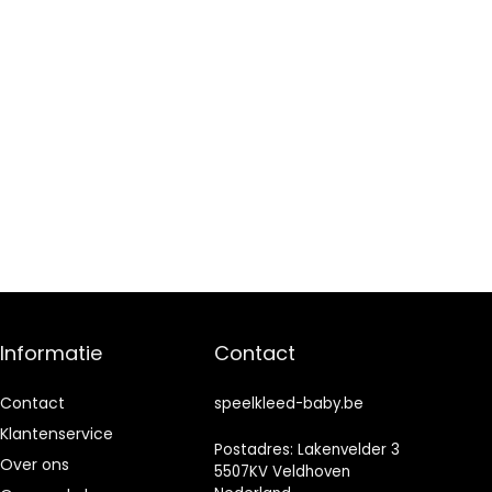
Informatie
Contact
Contact
speelkleed-baby.be
Klantenservice
Postadres: Lakenvelder 3
Over ons
5507KV Veldhoven