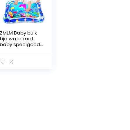
ZMLM Baby buik
tijd watermat:
baby speelgoed
geschenk
activiteit
speelmat
opblaasbare
sensorische
speelmat baby’s
buiktijd klopje
binnen kleine pad
voor 3 6 9
maanden
pasgeboren
jongen meisje
peuter leuk spel