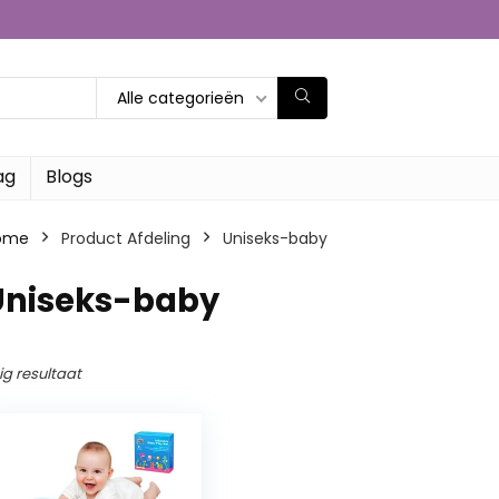
Alle categorieën
ag
Blogs
ome
Product Afdeling
‎Uniseks-baby
‎Uniseks-baby
ig resultaat