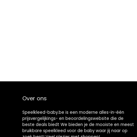
Over ons
Speelkleed-baby.be is een moderne alles-in-één
prijsvergelijkings- en beoordelingswebsite die de
beste deals biedt We bieden je de mooiste en meest
bruikbare speelkleed voor de baby waar jij naar op
zoek bent! Veel plezier met shoppen!