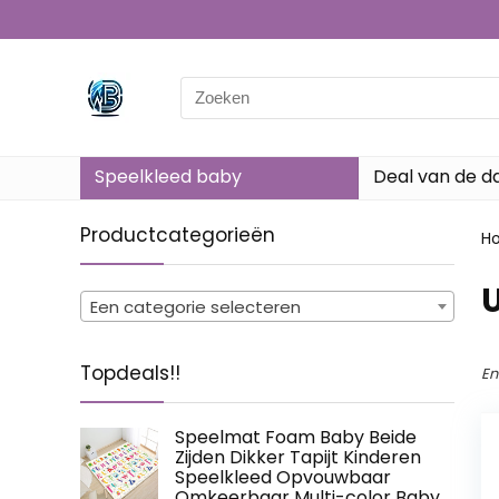
Search
for:
Speelkleed baby
Deal van de d
Productcategorieën
H
Een categorie selecteren
Topdeals!!
En
Speelmat Foam Baby Beide
Zijden Dikker Tapijt Kinderen
Speelkleed Opvouwbaar
Omkeerbaar Multi-color Baby