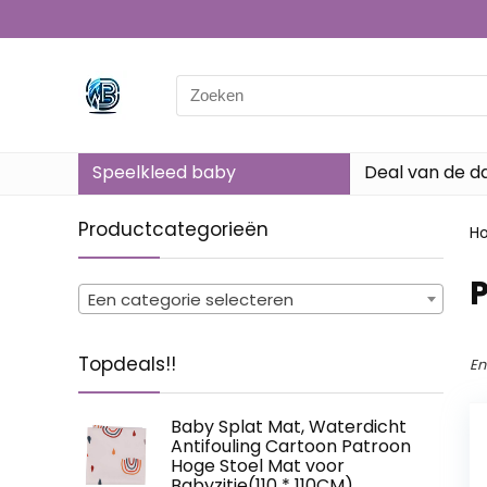
Search
for:
Speelkleed baby
Deal van de d
Productcategorieën
H
‎
Een categorie selecteren
Topdeals!!
En
Baby Splat Mat, Waterdicht
Antifouling Cartoon Patroon
Hoge Stoel Mat voor
Babyzitje(110 * 110CM)