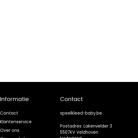
Informatie
Contact
Contact
speelkleed-baby.be
Klantenservice
Postadres: Lakenvelder 3
Over ons
5507KV Veldhoven