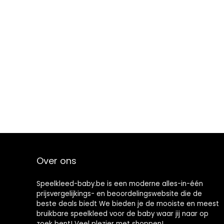
Over ons
Speelkleed-baby.be is een moderne alles-in-één
prijsvergelijkings- en beoordelingswebsite die de
beste deals biedt We bieden je de mooiste en meest
bruikbare speelkleed voor de baby waar jij naar op
zoek bent! Veel plezier met shoppen!