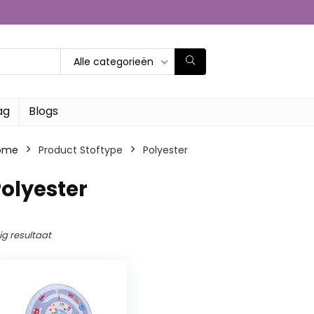
Alle categorieën
ag
Blogs
ome
Product Stoftype
‎Polyester
Polyester
ig resultaat