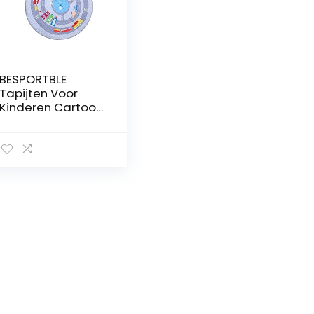
BESPORTBLE
Tapijten Voor
Kinderen Cartoon
Tapijten Baby
Speelmatten
Baby Speelkleed
Kruipen Vloermat
Kinderkamer
Kruipen Tapijten
Kinderkamer
Tapijten Baby
Kruipen Mat
Tapijten Voor