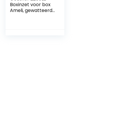
Boxinzet voor box
Ameli, gewatteerd
kruipdeken
(babyuitzet met
binnenmaat 101×85
cm, 100% katoenen
hoes, antislip
speelkleed),
sterretje