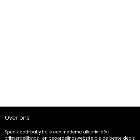
Over ons
Speelkleed-baby.be is een moderne alles-in-één
prijsvergelijkings- en beoordelingswebsite die de beste deals