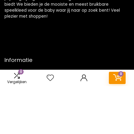
biedt We bieden je de mooiste en meest bruikbare
speelkleed voor de baby waar jij naar op zoek bent! Veel
plezier met shoppen!
Informatie
0
Contact
0
Klantenservice
Vergelijken
Over ons
Onze webshops
Vacature
Blogs
Privacybeleid
Adverteren