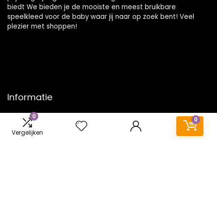
biedt We bieden je de mooiste en meest bruikbare
speelkleed voor de baby waar jij naar op zoek bent! Veel
plezier met shoppen!
Informatie
0
Contact
0
Klantenservice
Vergelijken
Over ons
Onze webshops
Vacature
Blogs
Privacybeleid
Adverteren