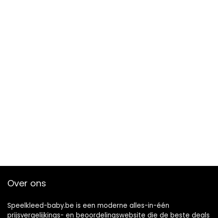
Over ons
Speelkleed-baby.be is een moderne alles-in-één
prijsvergelijkings- en beoordelingswebsite die de beste deals