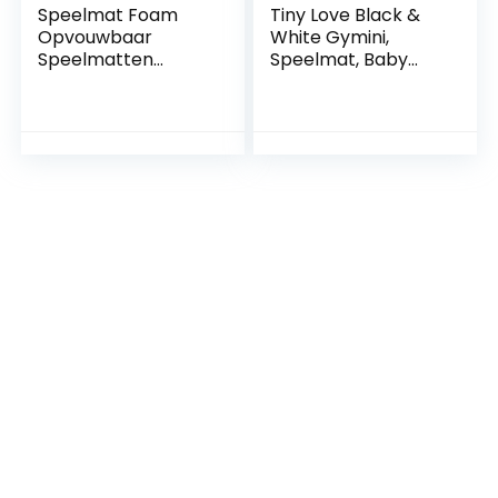
Speelmat Foam
Tiny Love Black &
Opvouwbaar
White Gymini,
Speelmatten
Speelmat, Baby
Kinder Speelkleed
Speelkleed in
Baby Kleden
Modern Design,
Waterdichte
Meerkleurig, 78 x
Antislipmatten
88 x 45 cm, Magical
Kindercadeaus (150
Tales
x 180 x 0,5cm)