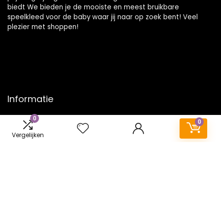
biedt We bieden je de mooiste en meest bruikbare
speelkleed voor de baby waar jij naar op zoek bent! Veel
plezier met shoppen!
Informatie
0
Contact
0
Klantenservice
Vergelijken
Over ons
Onze webshops
Vacature
Blogs
Privacybeleid
Adverteren