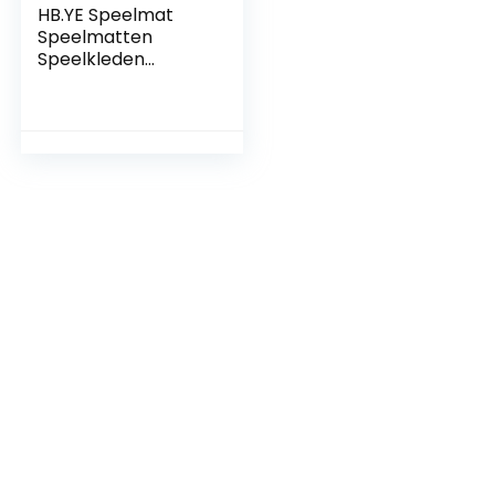
HB.YE Speelmat
Speelmatten
Speelkleden
Vloermat
Speeltapijt play
mats voor baby’s
kinderen,
opvouwbaar,
waterdicht, antislip,
Speelkleed Cadeau
Schatje
(Dierenbos)