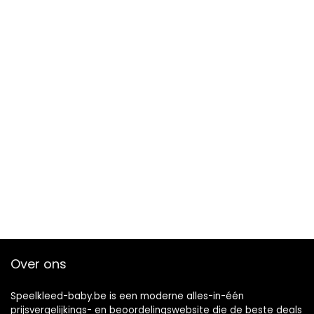
Over ons
Speelkleed-baby.be is een moderne alles-in-één
prijsvergelijkings- en beoordelingswebsite die de beste deals