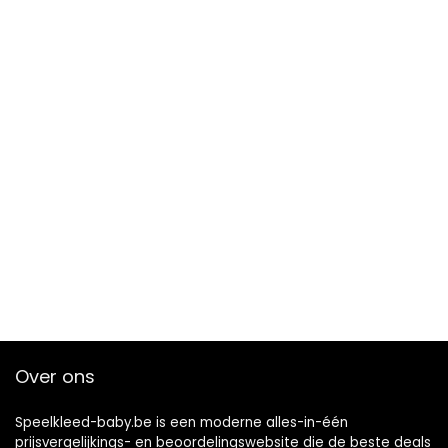
Over ons
Speelkleed-baby.be is een moderne alles-in-één
prijsvergelijkings- en beoordelingswebsite die de beste deals