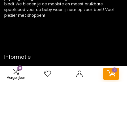
biedt We bieden je de mooiste en meest bruikbare
speelkleed voor de baby waar jij naar op zoek bent! Veel
plezier met shoppen!
Informatie
0
Contact
0
Klantenservice
Vergelijken
Over ons
Onze webshops
Vacature
Blogs
Privacybeleid
Adverteren