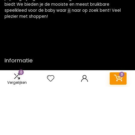
biedt We bieden je de mooiste en meest bruikbare
speelkleed voor de baby waar jij naar op zoek bent! Veel
plezier met shoppen!
Informatie
0
Contact
0
Klantenservice
Vergelijken
Over ons
Onze webshops
Vacature
Blogs
Privacybeleid
Adverteren