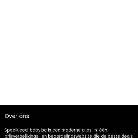
Over ons
Speelkleed-baby.be is een moderne alles-in-één
prijsvergelijkings- en beoordelingswebsite die de beste deals