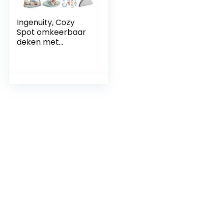
Ingenuity, Cozy
Spot omkeerbaar
deken met
speelboog van
hout, afneembaar
speelgoed,
steunkussen, extra
zacht en
machinewasbaar