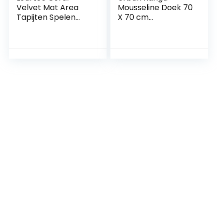
Velvet Mat Area
Mousseline Doek 70
Tapijten Spelen
X 70 cm
Kruipmat voor
Keukendoekjes
Kwekerij Baby
Burpdoeken
Peuter Kinderen
Ökotex voor Baby –
Kinderen, Yoga Mat
Pak van 3 (Groene
Oefening Pads
stippen)