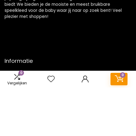
biedt We bieden je de mooiste en meest bruikbare
speelkleed voor de baby waar jij naar op zoek bent! Veel
plezier met shoppen!
Informatie
0
Contact
0
Klantenservice
Vergelijken
Over ons
Onze webshops
Vacature
Blogs
Privacybeleid
Adverteren