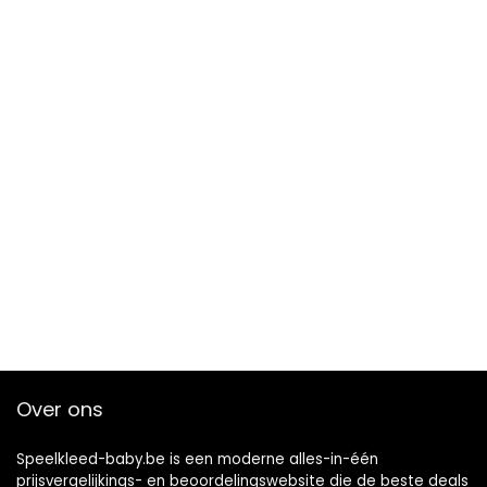
Over ons
Speelkleed-baby.be is een moderne alles-in-één
prijsvergelijkings- en beoordelingswebsite die de beste deals