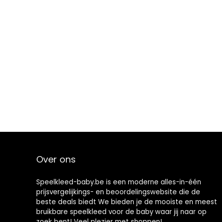
Over ons
Speelkleed-baby.be is een moderne alles-in-één
prijsvergelijkings- en beoordelingswebsite die de
beste deals biedt We bieden je de mooiste en meest
bruikbare speelkleed voor de baby waar jij naar op
zoek bent! Veel plezier met shoppen!