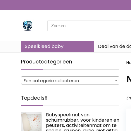
Search
for:
Speelkleed baby
Deal van de d
Productcategorieën
H
‎
Een categorie selecteren
Topdeals!!
En
Babyspeelmat van
schuimrubber, voor kinderen en
peuters, activiteitenmat om te
spelen, kruipen, dutje, niet giftig,