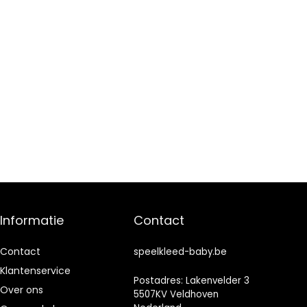
Informatie
Contact
Contact
speelkleed-baby.be
Klantenservice
Postadres: Lakenvelder 3
Over ons
5507KV Veldhoven