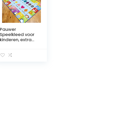
Pauwer
Speelkleed voor
kinderen, extra
groot, 100 x 150
cm,
speeltijdcollectie,
ABC alfabet,
cijfers, vormen,
dier en kleur,
educatief
leergebied tapijt
tapijt voor
woonkamer,
slaapkamer,
speelkamer
klaslokaal