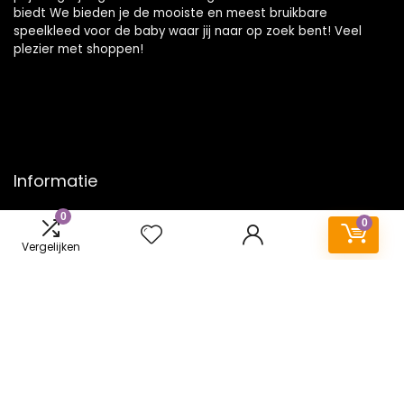
biedt We bieden je de mooiste en meest bruikbare
speelkleed voor de baby waar jij naar op zoek bent! Veel
plezier met shoppen!
Informatie
0
Contact
0
Klantenservice
Vergelijken
Over ons
Onze webshops
Vacature
Blogs
Privacybeleid
Adverteren