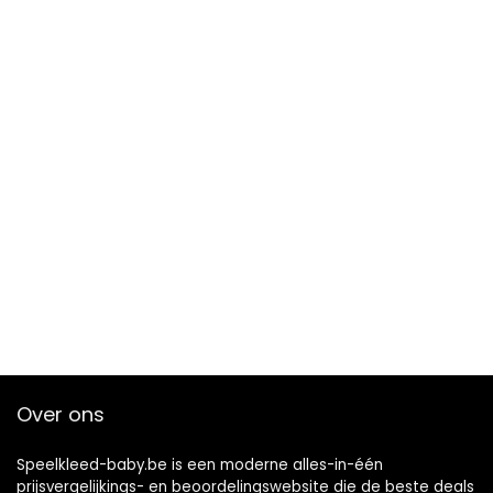
Over ons
Speelkleed-baby.be is een moderne alles-in-één
prijsvergelijkings- en beoordelingswebsite die de beste deals