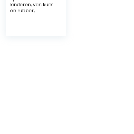
kinderen, van kurk
en rubber,
duurzaam en vrij
van schadelijke
stoffen, speeltapijt
voor baby’s en
peuters, straat, 160
x 110 cm