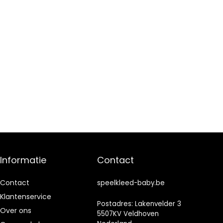
Informatie
Contact
Contact
speelkleed-baby.be
Klantenservice
Postadres: Lakenvelder 3
Over ons
5507KV Veldhoven