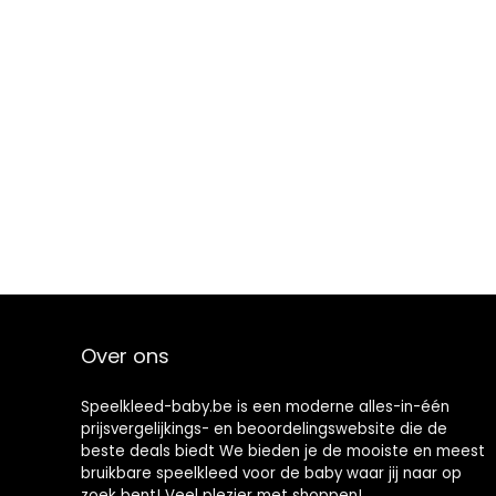
Over ons
Speelkleed-baby.be is een moderne alles-in-één
prijsvergelijkings- en beoordelingswebsite die de
beste deals biedt We bieden je de mooiste en meest
bruikbare speelkleed voor de baby waar jij naar op
zoek bent! Veel plezier met shoppen!