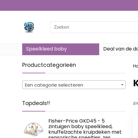
Search
for:
Speelkleed baby
Deal van de d
Productcategorieën
H
‎
Een categorie selecteren
Topdeals!!
En
Fisher-Price GKD45 - 5
zintuigen baby speelkleed,
knuffelzachte kruipdeken met
sensorische speeltjes, zes