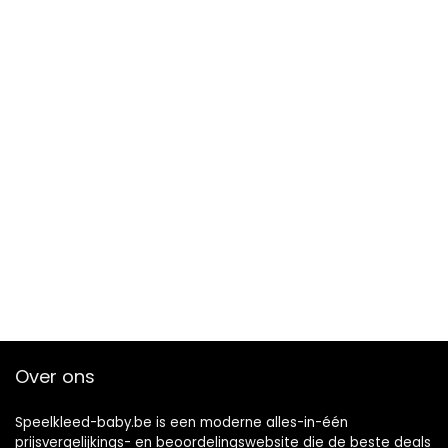
Over ons
Speelkleed-baby.be is een moderne alles-in-één
prijsvergelijkings- en beoordelingswebsite die de beste deals