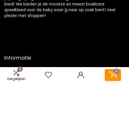
biedt We bieden je de mooiste en meest bruikbare
speelkleed voor de baby waar jij naar op zoek bent! Veel
plezier met shoppen!
Informatie
0
Contact
0
Klantenservice
Vergelijken
Over ons
Onze webshops
Vacature
Blogs
Privacybeleid
Adverteren