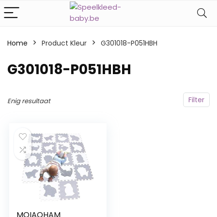
Home
Product Kleur
G301018-P051HBH
G301018-P051HBH
Filter
Enig resultaat
MQIAOHAM