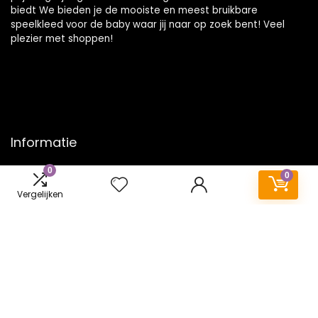
biedt We bieden je de mooiste en meest bruikbare
speelkleed voor de baby waar jij naar op zoek bent! Veel
plezier met shoppen!
Informatie
0
Contact
0
Klantenservice
Vergelijken
Over ons
Onze webshops
Vacature
Blogs
Privacybeleid
Adverteren