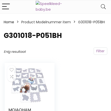
Home
Product Modelnummer item
‎G301018-P051BH
‎G301018-P051BH
Filter
Enig resultaat
MQIAOHAM