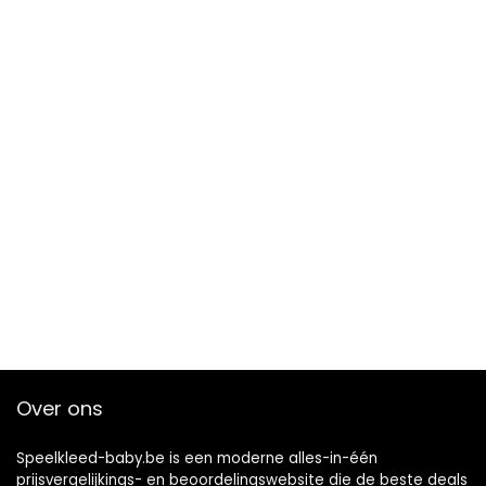
Over ons
Speelkleed-baby.be is een moderne alles-in-één
prijsvergelijkings- en beoordelingswebsite die de beste deals