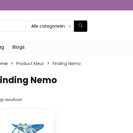
Alle categorieën
ag
Blogs
ome
Product Kleur
‎Finding Nemo
Finding Nemo
ig resultaat