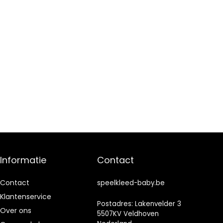
Informatie
Contact
Contact
speelkleed-baby.be
Klantenservice
Postadres: Lakenvelder 3
Over ons
5507KV Veldhoven