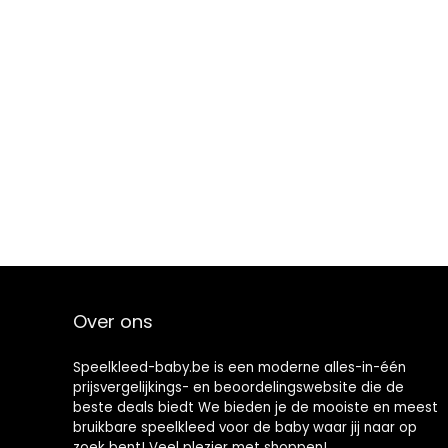
Over ons
Speelkleed-baby.be is een moderne alles-in-één
prijsvergelijkings- en beoordelingswebsite die de
beste deals biedt We bieden je de mooiste en meest
bruikbare speelkleed voor de baby waar jij naar op
zoek bent! Veel plezier met shoppen!