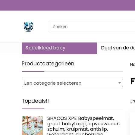
Search
for:
Speelkleed baby
Deal van de d
Productcategorieën
H
‎
Een categorie selecteren
Topdeals!!
En
SHACOS XPE Babyspeelmat,
groot babytapijt, opvouwbaar,
schuim, kruipmat, antislip,
waterdicht, dubbelzijdig