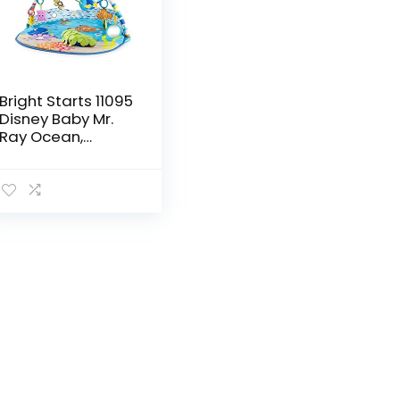
Bright Starts 11095
Disney Baby Mr.
Ray Ocean,
Finding Nemo
Speeldeken Met
Speelboog,
Lichten En Meer
Dan 20 Minuten
Melodieën, Blauw,
81.28 x 91.44 x
45.72 cm