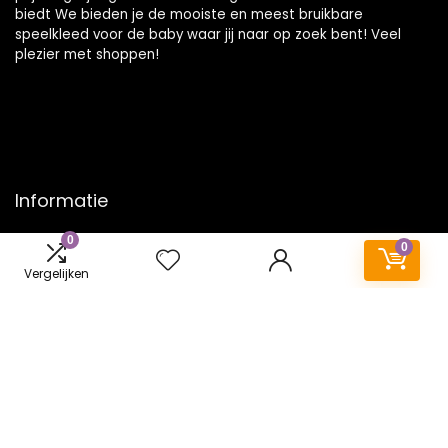
biedt We bieden je de mooiste en meest bruikbare
speelkleed voor de baby waar jij naar op zoek bent! Veel
plezier met shoppen!
Informatie
0
Contact
0
Klantenservice
Vergelijken
Over ons
Onze webshops
Vacature
Blogs
Privacybeleid
Adverteren