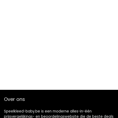
Over ons
Speelkleed-baby.be is een moderne alles-in-één
prijsvergelijkings- en beoordelingswebsite die de beste deals