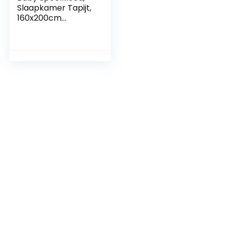
Slaapkamer Tapijt,
160x200cm
Speelkleed Baby
Tapijt, Antislip,
Veerdruk, Geschikt
voor Slaapkamer
Woonkamer Baby
63×79 inch