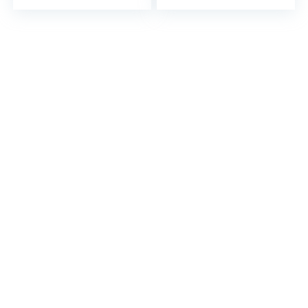
Omkeerbaar Multi-
Omkeerbaar Multi-
color Baby Kruipen
color Baby Kruipen
Mat (120 * 180, C)
Mat (150 * 180, C)