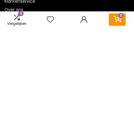
Klantenservice
Over ons
0
0
Onze webshops
Vergelijken
Vacature
Blogs
Privacybeleid
Adverteren
Contact
speelkleed-baby.be
Postadres: Lakenvelder 3 5507KV Veldhoven Nederland
KVK: 88360687
E-mail:
info@speelkleed-baby.be