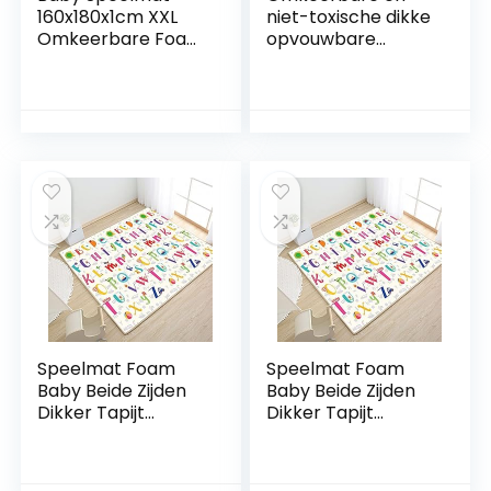
160x180x1cm XXL
niet-toxische dikke
Omkeerbare Foam
opvouwbare
Vloermat – Baby
waterdichte
Speeltapijt –
schuim
Zintuiglijke
babyspeelmat
Ontwikkeling
voor kinderen
Speelkleed Cadeau
peuters kinderen.
Schatje (C)
voor jongen of
meisje kindkamer.
Extra groot
formaat 195x145cm
SUPERBE BEBE ®
Speelmat Foam
Speelmat Foam
Baby Beide Zijden
Baby Beide Zijden
Dikker Tapijt
Dikker Tapijt
Kinderen
Kinderen
Speelkleed
Speelkleed
Opvouwbaar
Opvouwbaar