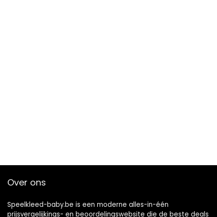
Over ons
Speelkleed-baby.be is een moderne alles-in-één
prijsvergelijkings- en beoordelingswebsite die de beste deals