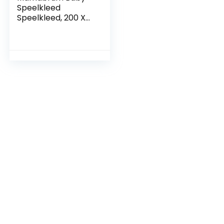
Speelkleed
Speelkleed, 200 X
180 X 1,0 Cm,
Opvouwbare
Schuimmat
Kruipmat
Waterdicht
Draagbaar
Geschikt Voor
Kinderen Niet Giftig
Vloermat Verdikt
Vergroot