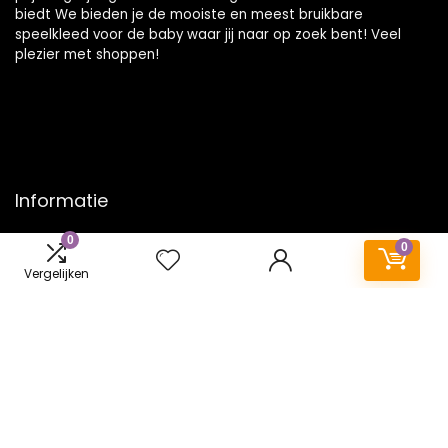
biedt We bieden je de mooiste en meest bruikbare
speelkleed voor de baby waar jij naar op zoek bent! Veel
plezier met shoppen!
Informatie
0
Contact
0
Klantenservice
Vergelijken
Over ons
Onze webshops
Vacature
Blogs
Privacybeleid
Adverteren