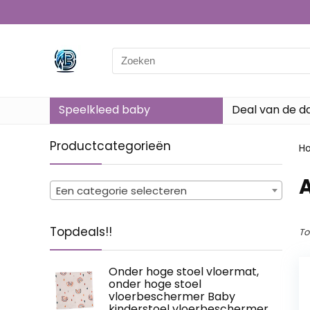
Search
for:
Speelkleed baby
Deal van de d
Productcategorieën
H
‎
Een categorie selecteren
Topdeals!!
To
Onder hoge stoel vloermat,
onder hoge stoel
vloerbeschermer Baby
kinderstoel vloerbeschermer,