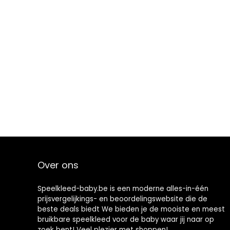
Over ons
Speelkleed-baby.be is een moderne alles-in-één
prijsvergelijkings- en beoordelingswebsite die de
beste deals biedt We bieden je de mooiste en meest
bruikbare speelkleed voor de baby waar jij naar op
zoek bent! Veel plezier met shoppen!