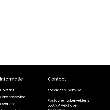
Informatie
Contact
Contact
speelkleed-baby.be
Klantenservice
Postadres: Lakenvelder 3
Over ons
5507KV Veldhoven