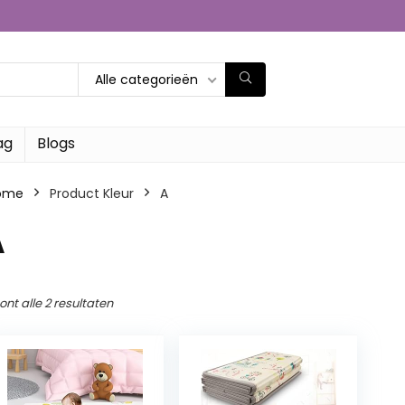
Alle categorieën
ag
Blogs
ome
Product Kleur
‎A
A
ont alle 2 resultaten