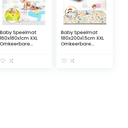
Baby Speelmat
Baby Speelmat
160x180x1cm XXL
180x200x1.5cm XXL
Omkeerbare
Omkeerbare
Foam Vloermat –
Foam Vloermat –
Baby Speeltapijt
Baby Speeltapijt
– Zintuiglijke
– Zintuiglijke
Ontwikkeling
Ontwikkeling
Speelkleed
Speelkleed
Cadeau Schatje
Cadeau Schatje
(A)
(A)