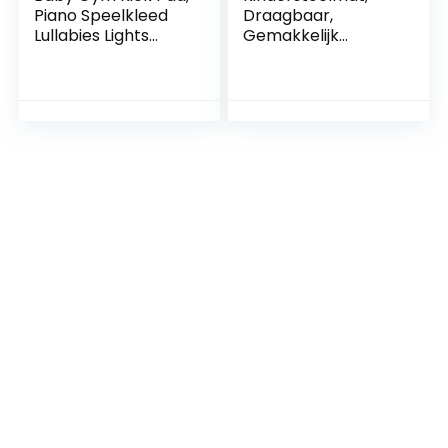
Piano Speelkleed
Draagbaar,
Lullabies Lights
Gemakkelijk
Educatief Baby
Schoon Te Maken,
Musical Fitness
Multifunctioneel
Game Pad Blauw
Speelkleed voor
Peuters,
Waterdicht voor
Kunst Om Te
Knutselen Om Te
Spelen (SMT105-
EF585)