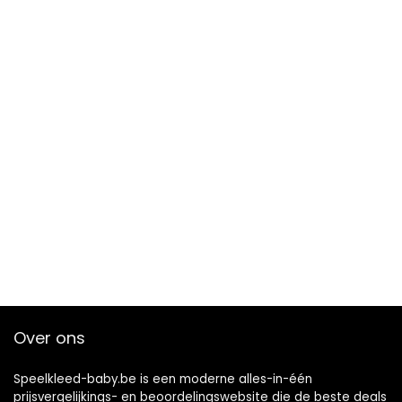
Over ons
Speelkleed-baby.be is een moderne alles-in-één
prijsvergelijkings- en beoordelingswebsite die de beste deals