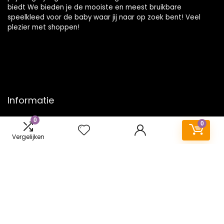
biedt We bieden je de mooiste en meest bruikbare
speelkleed voor de baby waar jij naar op zoek bent! Veel
plezier met shoppen!
Informatie
0
Contact
0
Klantenservice
Vergelijken
Over ons
Onze webshops
Vacature
Blogs
Privacybeleid
Adverteren